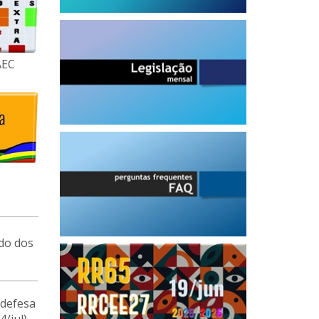
AEC
do dos
defesa