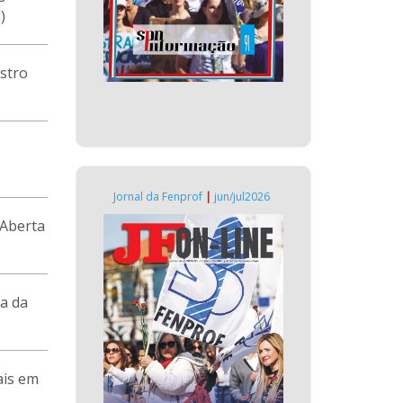
)
stro
Jornal da Fenprof
|
jun/jul2026
 Aberta
a da
ais em