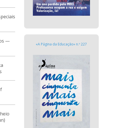
peciais
ios —
«A Página da Educação» n.º 227
ca
s
f
cheio
un)