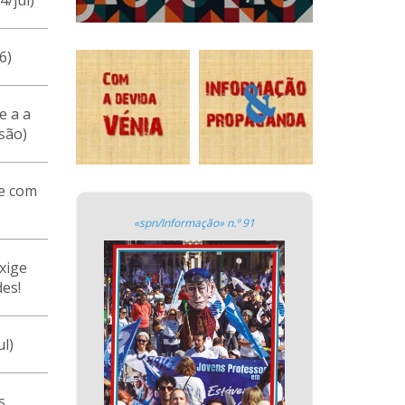
4/jul)
6)
e a a
são)
e com
«spn/Informação» n.º 91
xige
es!
ul)
s