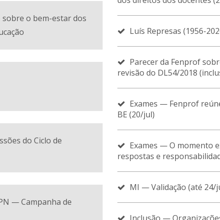
dos direitos dos docentes (2
 sobre o bem-estar dos
Luís Represas (1956-202
ducação
Parecer da Fenprof sobr
revisão do DL54/2018 (inclu
Exames — Fenprof reún
BE (20/jul)
ssões do Ciclo de
Exames — O momento e
respostas e responsabilidad
MI — Validação (até 24/j
SPN — Campanha de
Inclusão — Organizaçõe