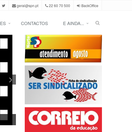
geral@spn.pt
22 60 70 500
BackOffice
ES
CONTACTOS
E AINDA...