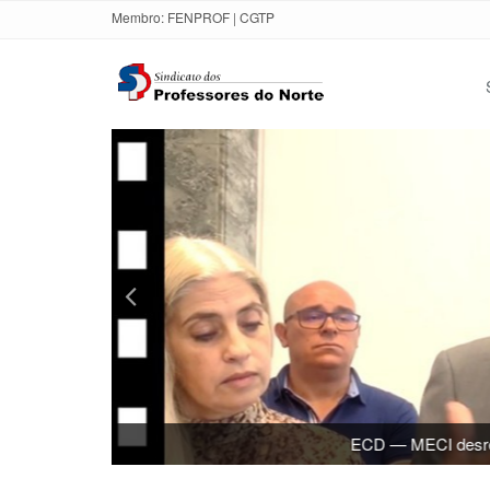
Membro:
FENPROF
|
CGTP
Exames — Pressão para