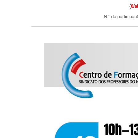
(
8/a
N.º de participan