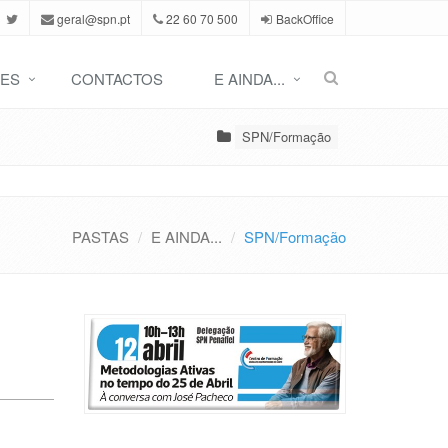
geral@spn.pt
22 60 70 500
BackOffice
ES
CONTACTOS
E AINDA...
SPN/Formação
PASTAS
E AINDA...
SPN/Formação