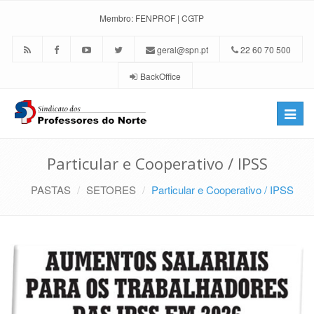
Membro:
FENPROF
|
CGTP
geral@spn.pt
22 60 70 500
BackOffice
Toggle
naviga
Particular e Cooperativo / IPSS
PASTAS
SETORES
Particular e Cooperativo / IPSS