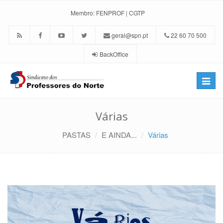
Membro:
FENPROF
|
CGTP
geral@spn.pt
22 60 70 500
BackOffice
Toggle
naviga
Várias
PASTAS
E AINDA...
Várias