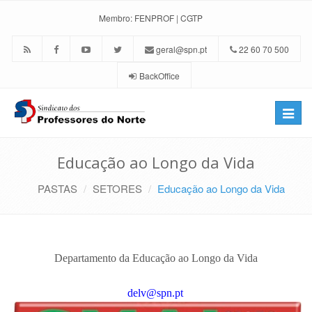
Membro:
FENPROF
|
CGTP
geral@spn.pt
22 60 70 500
BackOffice
Toggle
naviga
Educação ao Longo da Vida
PASTAS
SETORES
Educação ao Longo da Vida
Departamento da Educação ao Longo da Vida
delv@spn.pt