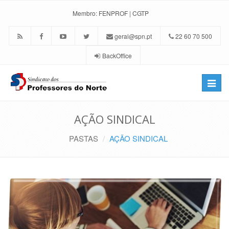
Membro:
FENPROF
|
CGTP
geral@spn.pt
22 60 70 500
BackOffice
Toggle
naviga
AÇÃO SINDICAL
PASTAS
AÇÃO SINDICAL