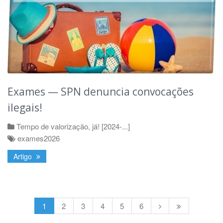
Exames — SPN denuncia convocações
ilegais!
Tempo de valorização, já! [2024-...]
exames2026
Artigo
1
2
3
4
5
6