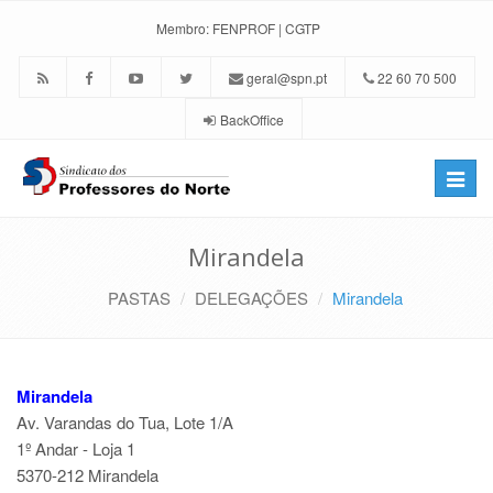
Membro:
FENPROF
|
CGTP
geral@spn.pt
22 60 70 500
BackOffice
Toggle
naviga
Mirandela
PASTAS
DELEGAÇÕES
Mirandela
Mirandela
Av. Varandas do Tua, Lote 1/A
1º Andar - Loja 1
5370-212 Mirandela