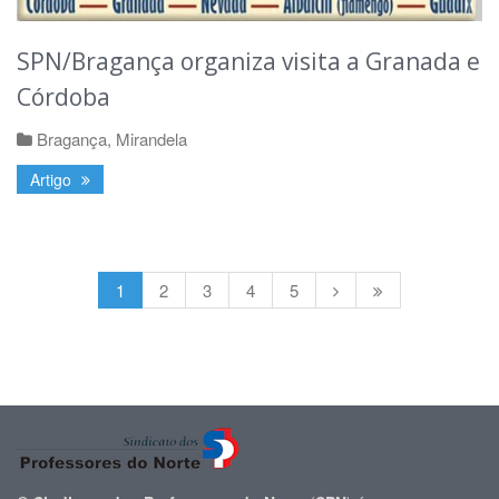
SPN/Bragança organiza visita a Granada e
Córdoba
Bragança
,
Mirandela
Artigo
1
2
3
4
5