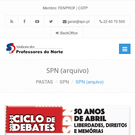
Membro:
FENPROF
|
CGTP
geral@spn.pt
22 60 70 500
BackOffice
Toggle
naviga
SPN (arquivo)
PASTAS
SPN
SPN (arquivo)