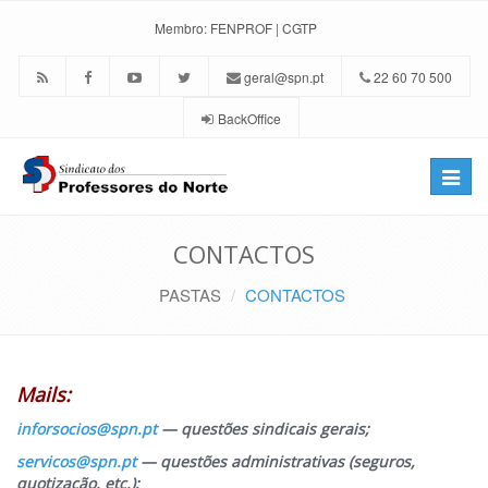
Membro:
FENPROF
|
CGTP
geral@spn.pt
22 60 70 500
BackOffice
Toggle
naviga
CONTACTOS
PASTAS
CONTACTOS
Mails:
inforsocios@spn.pt
— questões sindicais gerais;
servicos@spn.pt
— questões administrativas (seguros,
quotização, etc.);