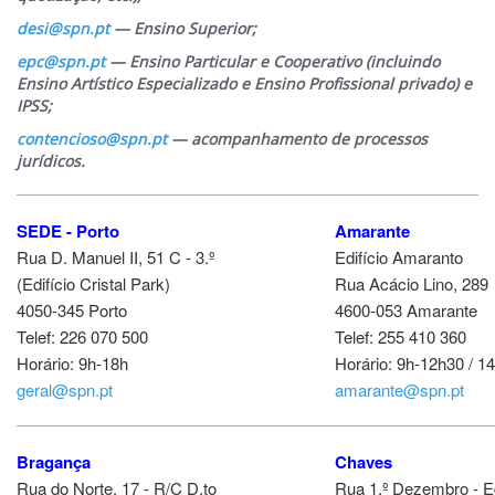
desi@spn.pt
— Ensino Superior;
epc@spn.pt
— Ensino Particular e Cooperativo (incluindo
Ensino Artístico Especializado e Ensino Profissional privado) e
IPSS;
contencioso@spn.pt
— acompanhamento de processos
jurídicos.
SEDE - Porto
Amarante
Rua D. Manuel II, 51 C - 3.º
Edifício Amaranto
(Edifício Cristal Park)
Rua Acácio Lino, 289
4050-345 Porto
4600-053 Amarante
Telef: 226 070 500
Telef: 255 410 360
Horário: 9h-18h
Horário: 9h-12h30 / 1
geral@spn.pt
amarante@spn.pt
Bragança
Chaves
Rua do Norte, 17 - R/C D.to
Rua 1.º Dezembro - Ed