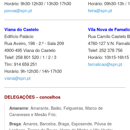
Horário: 9h30-12h30 / 13h30-17h30
Horário: 09h30-13h / 
povoa@spn.pt
feira@spn.pt
Viana do Castelo
Vila Nova de Famali
Edifício Palácio
Rua Camilo Castelo B
Rua Aveiro, 198 - 2.º - Sala 209
4760-127 V.N. Famali
4900-495 Viana do Castelo
Telef: 252 378 756
Telef: 258 801 520 / 1 / 2 / 3
Horário: 10h15-16h15
Tlm: 914 659 251
famalicao@spn.pt
Horário: 9h-12h30 / 14h-17h30
viana@spn.pt
DELEGAÇÕES – concelhos
Amarante
: Amarante, Baião, Felgueiras, Marco de
Canaveses e Mesão Frio;
Braga
: Amares, Barcelos, Braga, Esposende, Póvoa de