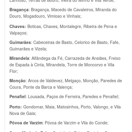
Lanhoso, Terras de Bouro, Vieira do Minho e Vila Verde;
Bragança
: Bragança, Macedo de Cavaleiros, Miranda do
Douro, Mogadouro, Vimioso e Vinhais;
Chaves:
Boticas, Chaves, Montalegre, Ribeira de Pena e
Valpaços;
Guimarães
: Cabeceiras de Basto, Celorico de Basto, Fafe,
Guimarães e Vizela;
Mirandela
: Alfândega da Fé, Carrazeda de Ansiães, Freixo
de Espada à Cinta, Mirandela, Torre de Moncorvo e Vila
Flor;
Monção
: Arcos de Valdevez, Melgaço, Monção, Paredes de
Coura, Ponte da Barca e Valença;
Penafiel
: Lousada, Paços de Ferreira, Paredes e Penafiel;
Porto:
Gondomar, Maia, Matosinhos, Porto, Valongo, e Vila
Nova de Gaia;
Póvoa de Varzim
: Póvoa de Varzim e Vila do Conde;