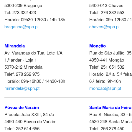
5300-209 Bragança
5400-013 Chaves
Tel: 273 322 423
Telef: 276 332 553
Horário: 09h30-12h30 / 14h-18h
Horário: 09h-12h30 / 
braganca@spn.pt
chaves@spn.pt
Mirandela
Monção
Av. Varandas do Tua, Lote 1/A
Rua de São Julião, 351
1.º andar - Loja 1
4950-441 Monção
5370-212 Mirandela
Telef: 251 651 532
Telef. 278 262 975
Horário: 2.ª a 5.ª feira
Horário: 09h-12h30 / 14h30-18h
6.ª feira:
9h-16h
mirandela@spn.pt
moncao@spn.pt
Póvoa de Varzim
Santa Maria da Feira
Praceta João XXIII, 84 r/c
Rua S. Nicolau, 33 - 5
4490-440 Póvoa de Varzim
4520-248 Santa Maria
Telef: 252 614 656
Telef: 256 378 450