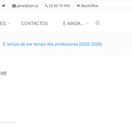
geral@spn.pt
22 60 70 500
BackOffice
ES
CONTACTOS
E AINDA...
É tempo de ser tempo dos professores [2022-2024]
eve