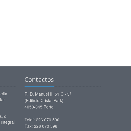
Contactos
eita
R. D. Manuel II, 51 C - 3º
tar
(Edifício Cristal Park)
4050-345 Porto
, o
Telef: 226 070 500
 integral
Fax: 226 070 596