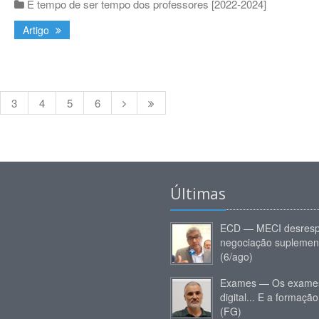
É tempo de ser tempo dos professores [2022-2024]
Artigo
3
4
5
6
Últimas
ECD — MECI desresp
negociação suplemen
(6/ago)
Exames — Os exames
digital... E a formação
(FG)