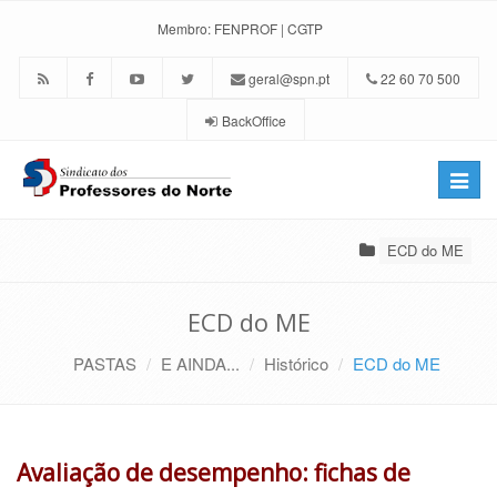
Membro:
FENPROF
|
CGTP
geral@spn.pt
22 60 70 500
BackOffice
Toggle
naviga
ECD do ME
ECD do ME
PASTAS
E AINDA...
Histórico
ECD do ME
Avaliação de desempenho: fichas de