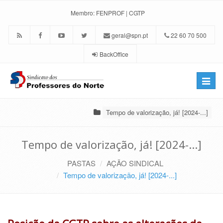
Membro:
FENPROF
|
CGTP
geral@spn.pt
22 60 70 500
BackOffice
Toggle
naviga
Tempo de valorização, já! [2024-...]
Tempo de valorização, já! [2024-...]
PASTAS
AÇÃO SINDICAL
Tempo de valorização, já! [2024-...]