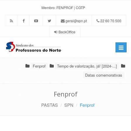
Membro:
FENPROF
|
CGTP
geral@spn.pt
22 60 70 500
BackOffice
Toggle
naviga
Fenprof
Tempo de valorização, já! [2024-...]
Datas comemorativas
Fenprof
PASTAS
SPN
Fenprof