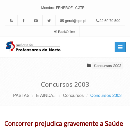
Membro:
FENPROF
|
CGTP
geral@spn.pt
22 60 70 500
BackOffice
Toggle
naviga
Concursos 2003
Concursos 2003
PASTAS
E AINDA...
Concursos
Concursos 2003
Concorrer prejudica gravemente a Saúde