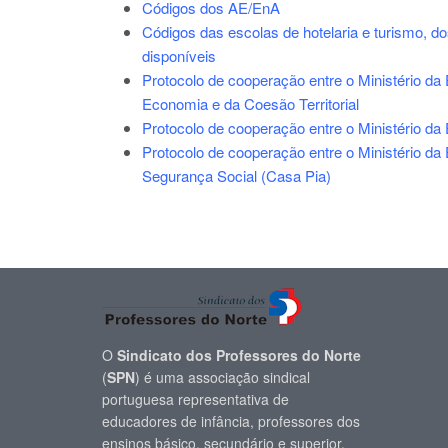
Códigos dos AE/EnA
Códigos das escolas de hotelaria e turismo, d
disponíveis
Protocolo de cooperação entre o Ministério da
Economia e da Coesão Territorial
Protocolo de cooperação entre o Ministério da
Protocolo de cooperação entre o Ministério da 
Segurança Social (Casa Pia)
O
Sindicato dos Professores do Norte
(
SPN
) é uma associação sindical
portuguesa representativa de
educadores de infância, professores dos
ensinos básico, secundário e superior,