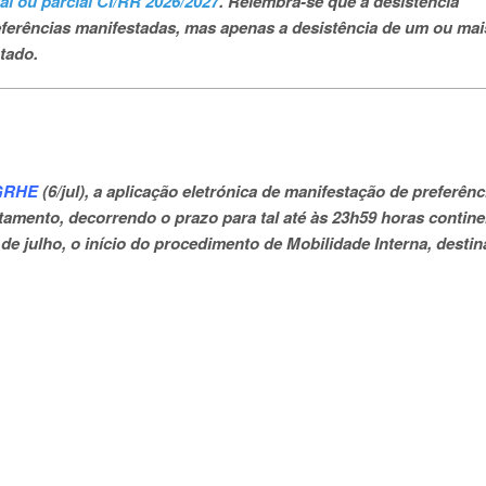
tal ou parcial CI/RR 2026/2027
. Relembra-se que a desistência
eferências manifestadas, mas apenas a desistência de um ou mai
tado.
IGRHE
(6/jul), a aplicação eletrónica de manifestação de preferênc
tamento, decorrendo o prazo para tal até às 23h59 horas contine
10 de julho, o início do procedimento de Mobilidade Interna, desti