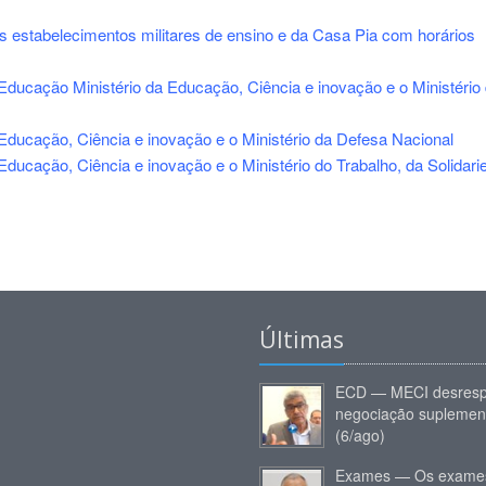
os estabelecimentos militares de ensino e da Casa Pia com horários
 Educação Ministério da Educação, Ciência e inovação e o Ministério
 Educação, Ciência e inovação e o Ministério da Defesa Nacional
Educação, Ciência e inovação e o Ministério do Trabalho, da Solidari
Últimas
ECD — MECI desresp
negociação suplemen
(6/ago)
Exames — Os exames