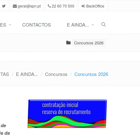
geral@spn.pt
22 60 70 500
BackOffice
ES
CONTACTOS
E AINDA...
Concursos 2026
STAS
E AINDA...
Concursos
Concursos 2026
 de
és da