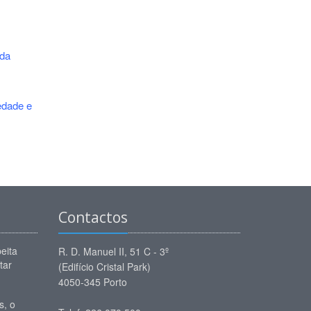
 da
edade e
Contactos
eita
R. D. Manuel II, 51 C - 3º
tar
(Edifício Cristal Park)
4050-345 Porto
, o