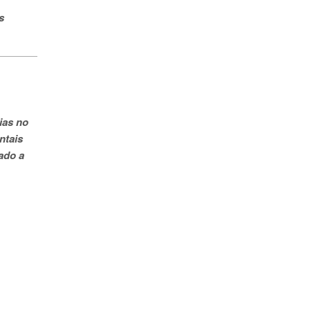
s
ias no
ntais
nado a