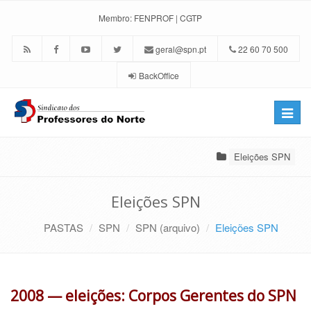
Membro:
FENPROF
|
CGTP
geral@spn.pt
22 60 70 500
BackOffice
Toggle
naviga
Eleições SPN
Eleições SPN
PASTAS
SPN
SPN (arquivo)
Eleições SPN
2008 — eleições: Corpos Gerentes do SPN