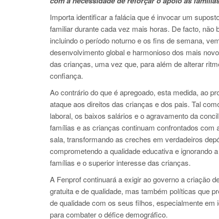
com a necessidade de reforçar o apoio às famílias
Importa identificar a falácia que é invocar um supos
familiar durante cada vez mais horas. De facto, não
incluindo o período noturno e os fins de semana, ve
desenvolvimento global e harmonioso dos mais novos.
das crianças, uma vez que, para além de alterar ritm
confiança.
Ao contrário do que é apregoado, esta medida, ao pr
ataque aos direitos das crianças e dos pais. Tal com
laboral, os baixos salários e o agravamento da concili
famílias e as crianças continuam confrontados com 
sala, transformando as creches em verdadeiros depós
comprometendo a qualidade educativa e ignorando a
famílias e o superior interesse das crianças.
A Fenprof continuará a exigir ao governo a criação 
gratuita e de qualidade, mas também políticas que pr
de qualidade com os seus filhos, especialmente em 
para combater o défice demográfico.