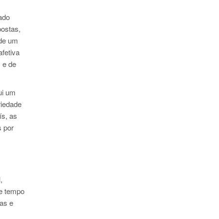
gado
postas,
 de um
fetiva
 e de
ui um
riedade
ís, as
s por
,
de tempo
as e