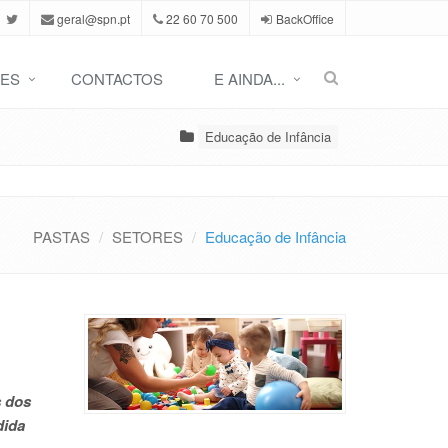
geral@spn.pt
22 60 70 500
BackOffice
ES
CONTACTOS
E AINDA...
Educação de Infância
PASTAS
SETORES
Educação de Infância
s dos
dida