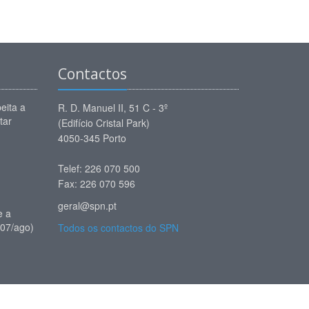
Contactos
eita a
R. D. Manuel II, 51 C - 3º
tar
(Edifício Cristal Park)
4050-345 Porto
Telef: 226 070 500
Fax: 226 070 596
geral@spn.pt
e a
(07/ago)
Todos os contactos do SPN