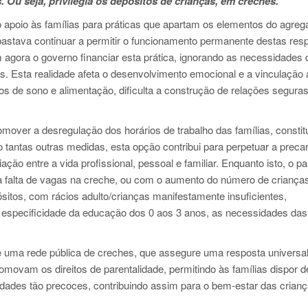
. Ou seja, privilegia os depósitos de crianças, em creches.
to apoio às famílias para práticas que apartam os elementos do agre
 bastava continuar a permitir o funcionamento permanente destas res
m agora o governo financiar esta prática, ignorando as necessidades
 Esta realidade afeta o desenvolvimento emocional e a vinculação a
os de sono e alimentação, dificulta a construção de relações seguras
omover a desregulação dos horários de trabalho das famílias, constit
o tantas outras medidas, esta opção contribui para perpetuar a preca
ação entre a vida profissional, pessoal e familiar. Enquanto isto, o pa
a falta de vagas na creche, ou com o aumento do número de criança
itos, com rácios adulto/crianças manifestamente insuficientes,
 especificidade da educação dos 0 aos 3 anos, as necessidades das
de uma rede pública de creches, que assegure uma resposta universal
omovam os direitos de parentalidade, permitindo às famílias dispor 
idades tão precoces, contribuindo assim para o bem-estar das crianç