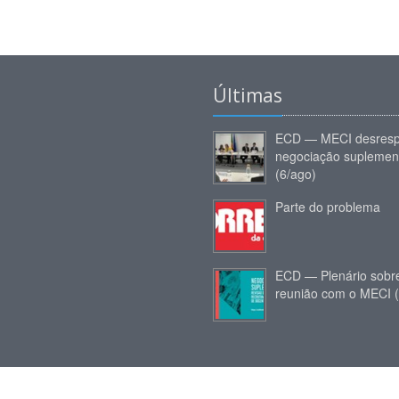
Últimas
ECD — MECI desresp
negociação suplemen
(6/ago)
Parte do problema
ECD — Plenário sobr
reunião com o MECI 