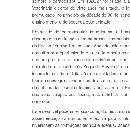
sempre o caracterizou.Em 1926/27 foi criada a 
Veterinária e cerca de vinte anos mais tarde, o In
promulgado, no princípio da década de 30, foi se
ensino menor e de segunda oportunidade.
Esvaziado de componentes importantes, o Ensin
desempenho de funções em empresas comerciais e in
do Ensino Técnico Profissional. Abafado pela repr
a confirmar a oportunidade de uma formação escol
sempre presente no plano das decisões políticas,
sobretudo no período pós-Segunda Revolução Indus
incompletas e imperfeitas às necessidades então 
técnica conseguida em muitas delas que, por esse
das chamadas escolas técnicas possuíam em Portu
dos seus colegas dos liceus, mas detinham con
emprego.
Este desnível poderia ter sido corrigido, reduzindo 
assim espaço na componente lectiva para a int
nivelassem as formações técnica e liceal. O acess