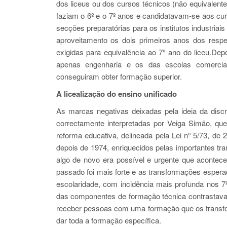
dos liceus ou dos cursos técnicos (não equivalente
faziam o 6º e o 7º anos e candidatavam-se aos cu
secções preparatórias para os institutos industriai
aproveitamento os dois primeiros anos dos resp
exigidas para equivalência ao 7º ano do liceu.Dep
apenas engenharia e os das escolas comerciais
conseguiram obter formação superior.
A licealização do ensino unificado
As marcas negativas deixadas pela ideia da discr
correctamente interpretadas por Veiga Simão, qu
reforma educativa, delineada pela Lei nº 5/73, de
depois de 1974, enriquecidos pelas importantes t
algo de novo era possível e urgente que acontec
passado foi mais forte e as transformações esperad
escolaridade, com incidência mais profunda nos 7
das componentes de formação técnica contrastava
receber pessoas com uma formação que os transfo
dar toda a formação específica.