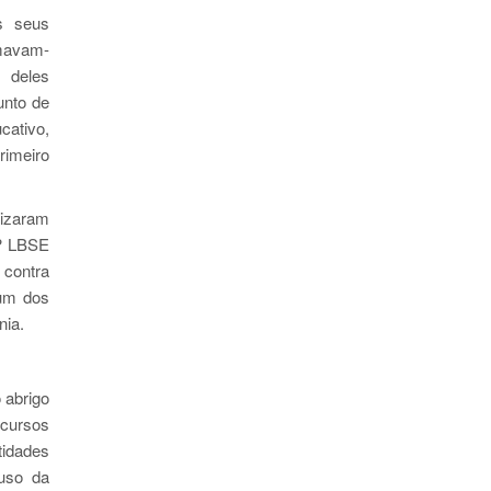
os seus
umavam-
s deles
unto de
cativo,
rimeiro
lizaram
 ? LBSE
 contra
 um dos
nia.
 abrigo
ncursos
tidades
 uso da