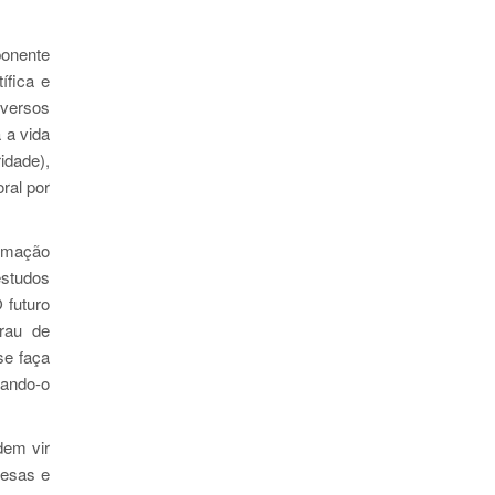
ponente
ífica e
iversos
 a vida
dade),
ral por
ormação
estudos
 futuro
rau de
se faça
tando-o
dem vir
resas e