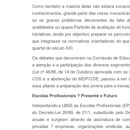
Como também a maioria delas não estava vocaci
conhecimentos, grande parte das vezes mecanicam
se os graves problemas decorrentes da falta d
analfabetos ou quase.Partindo da avaliação do fu
iniciativas, tendo por objectivo preparar os perc
que integrasse os normativos orientadores do que
quartel do século XXI.
Os debates que decorreram na Comissão de Educaç
a atenção e a participação dos diversos segment
(Lei nº 46/86, de 14 de Outubro) aprovada com os
CDS e a abstenção do MDP/CDE, passou a ser a re
seus pilares a preparação dos jovens para a inovaç
Escolas Profissionais ? Presente e Futuro
Interpretando a LBSE as Escolas Profissionais (E
do Decreto-Lei 26/89, de 21/1, substituído pelo 
anuais e surgiram através da assinatura de con
privadas ? empresas, organizações sindicais, au