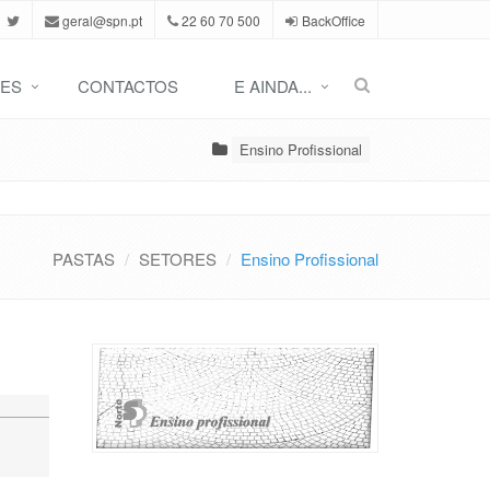
geral@spn.pt
22 60 70 500
BackOffice
ES
CONTACTOS
E AINDA...
Ensino Profissional
PASTAS
SETORES
Ensino Profissional