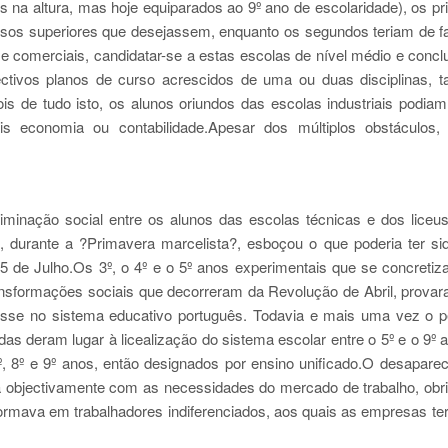
s na altura, mas hoje equiparados ao 9º ano de escolaridade), os pr
rsos superiores que desejassem, enquanto os segundos teriam de f
s e comerciais, candidatar-se a estas escolas de nível médio e concl
ectivos planos de curso acrescidos de uma ou duas disciplinas,
ois de tudo isto, os alunos oriundos das escolas industriais podiam
 economia ou contabilidade.Apesar dos múltiplos obstáculos, 
iminação social entre os alunos das escolas técnicas e dos liceu
e, durante a ?Primavera marcelista?, esboçou o que poderia ter s
 25 de Julho.Os 3º, o 4º e o 5º anos experimentais que se concretiz
ransformações sociais que decorreram da Revolução de Abril, prova
esse no sistema educativo português. Todavia e mais uma vez o 
as deram lugar à licealização do sistema escolar entre o 5º e o 9º 
º, 8º e 9º anos, então designados por ensino unificado.O desapare
 objectivamente com as necessidades do mercado de trabalho, obr
rmava em trabalhadores indiferenciados, aos quais as empresas te