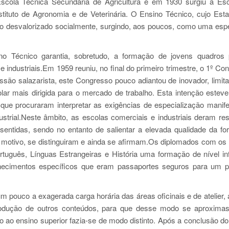
Escola Técnica Secundária de Agricultura e em 1930 surgiu a Es
stituto de Agronomia e de Veterinária. O Ensino Técnico, cujo Estat
ndo desvalorizado socialmente, surgindo, aos poucos, como uma esp
o Técnico garantia, sobretudo, a formação de jovens quadros 
dustriais.Em 1959 reuniu, no final do primeiro trimestre, o 1º Co
essão salazarista, este Congresso pouco adiantou de inovador, limit
ar mais dirigida para o mercado de trabalho. Esta intenção estev
 que procuraram interpretar as exigências de especialização manif
trial.Neste âmbito, as escolas comerciais e industriais deram re
sentidas, sendo no entanto de salientar a elevada qualidade da f
 motivo, se distinguiram e ainda se afirmam.Os diplomados com os
guês, Línguas Estrangeiras e História uma formação de nível inf
hecimentos específicos que eram passaportes seguros para um p
um pouco a exagerada carga horária das áreas oficinais e de atelier, 
rodução de outros conteúdos, para que desse modo se aproxima
o ao ensino superior fazia-se de modo distinto. Após a conclusão do