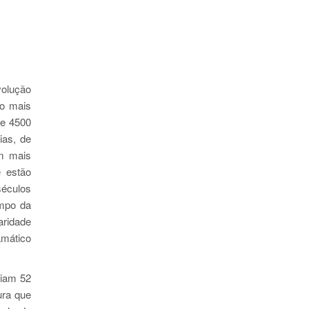
volução
to mais
de 4500
ias, de
am mais
e estão
séculos
ampo da
aridade
amático
tiam 52
ura que