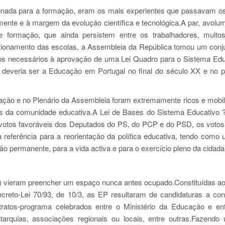
onada para a formação, eram os mais experientes que passavam 
ente e à margem da evolução científica e tecnológica.A par, avol
e formação, que ainda persistem entre os trabalhadores, muito
ncionamento das escolas, a Assembleia da República tomou um conj
ursos necessários à aprovação de uma Lei Quadro para o Sistema Edu
 deveria ser a Educação em Portugal no final do século XX e no p
ão e no Plenário da Assembleia foram extremamente ricos e mobi
os da comunidade educativa.A Lei de Bases do Sistema Educativo
 votos favoráveis dos Deputados do PS, do PCP e do PSD, os votos
ferência para a reorientação da política educativa, tendo como
ão permanente, para a vida activa e para o exercício pleno da cidada
P) vieram preencher um espaço nunca antes ocupado.Constituídas ao
Decreto-Lei 70/93, de 10/3, as EP resultaram de candidaturas a co
tratos-programa celebrados entre o Ministério da Educação e en
tarquias, associações regionais ou locais, entre outras.Fazendo