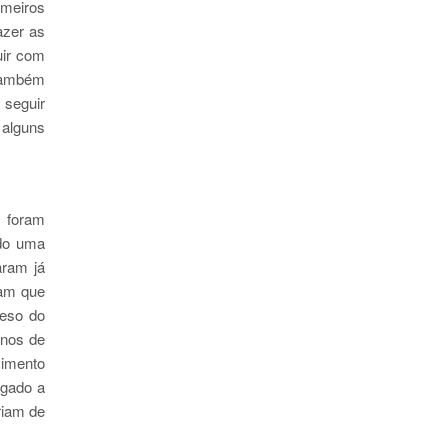
imeiros
azer as
uir com
 também
 seguir
alguns
s foram
ido uma
aram já
ram que
peso do
anos de
cimento
igado a
riam de