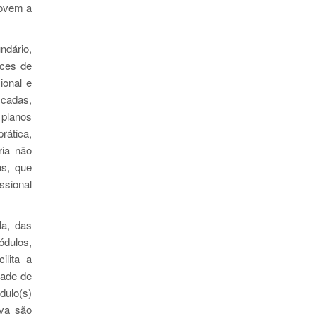
movem a
ndário,
ices de
ional e
cadas,
 planos
rática,
ria não
as, que
ssional
la, das
ódulos,
ilita a
dade de
dulo(s)
iva são