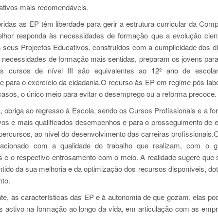
ativos mais recomendáveis.
eferidas as EP têm liberdade para gerir a estrutura curricular da Com
lhor responda às necessidades de formação que a evolução cient
 seus Projectos Educativos, construídos com a cumplicidade dos d
 necessidades de formação mais sentidas, preparam os jovens para
 cursos de nível III são equivalentes ao 12º ano de escolari
 para o exercício da cidadania.O recurso às EP em regime pós-labo
casos, o único meio para evitar o desemprego ou a reforma precoce.
da, obriga ao regresso à Escola, sendo os Cursos Profissionais e a f
ovos e mais qualificados desempenhos e para o prosseguimento de 
 percursos, ao nível do desenvolvimento das carreiras profissionais.O
elacionado com a qualidade do trabalho que realizam, com o g
 e o respectivo entrosamento com o meio. A realidade sugere que 
ntido da sua melhoria e da optimização dos recursos disponíveis, do
to.
nte, às características das EP e à autonomia de que gozam, elas po
s activo na formação ao longo da vida, em articulação com as emp