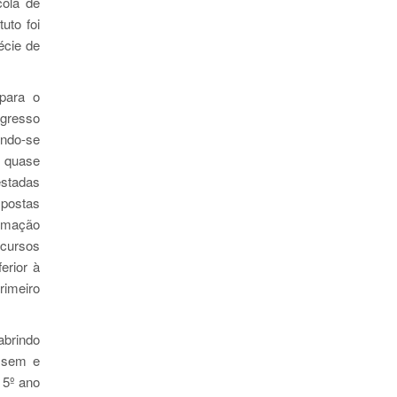
cola de
uto foi
écie de
para o
ngresso
ando-se
e quase
estadas
spostas
ormação
 cursos
erior à
rimeiro
abrindo
ssem e
 5º ano