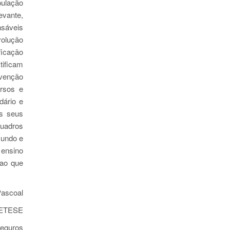
pulação
evante,
nsáveis
volução
ficação
tificam
rvenção
ursos e
dário e
os seus
Quadros
mundo e
ensino
 ao que
oal
INETESE
eguros