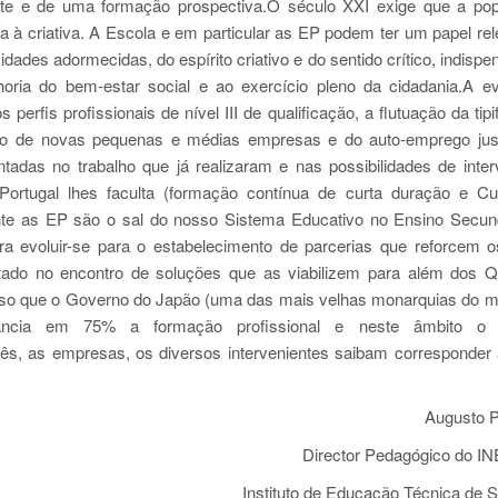
ente e de uma formação prospectiva.O século XXI exige que a po
a à criativa. A Escola e em particular as EP podem ter um papel rel
ades adormecidas, do espírito criativo e do sentido crítico, indispe
oria do bem-estar social e ao exercício pleno da cidadania.A e
erfis profissionais de nível III de qualificação, a flutuação da tipi
ção de novas pequenas e médias empresas e do auto-emprego jus
tadas no trabalho que já realizaram e nas possibilidades de inte
ortugal lhes faculta (formação contínua de curta duração e C
nte as EP são o sal do nosso Sistema Educativo no Ensino Secun
 evoluir-se para o estabelecimento de parcerias que reforcem 
ado no encontro de soluções que as viabilizem para além dos 
aso que o Governo do Japão (uma das mais velhas monarquias do 
inancia em 75% a formação profissional e neste âmbito o 
uês, as empresas, os diversos intervenientes saibam corresponder
Augusto Pasc
Director Pedagógico do 
Instituto de Educação Técnica de S