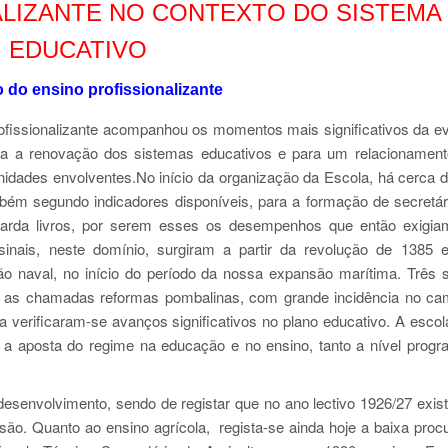
ALIZANTE NO CONTEXTO DO SISTEMA
EDUCATIVO
 do ensino profissionalizante
ofissionalizante acompanhou os momentos mais significativos da e
ra a renovação dos sistemas educativos e para um relacionamen
nidades envolventes.No início da organização da Escola, há cerca 
bém segundo indicadores disponíveis, para a formação de secretár
 guarda livros, por serem esses os desempenhos que então exigi
sinais, neste domínio, surgiram a partir da revolução de 1385 
o naval, no início do período da nossa expansão marítima. Três 
am as chamadas reformas pombalinas, com grande incidência no c
 verificaram-se avanços significativos no plano educativo. A escol
ia a aposta do regime na educação e no ensino, tanto a nível progr
desenvolvimento, sendo de registar que no ano lectivo 1926/27 exis
ão. Quanto ao ensino agrícola, regista-se ainda hoje a baixa proc