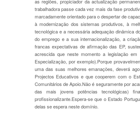
as regiões, propiciador da actualização perman
trabalhadora passe cada vez mais da fase produtiv
marcadamente orientado para o despertar de capacid
à modernização dos sistemas produtivos, à melh
tecnológica e a necessária adequação dinâmica dos p
do emprego e a sua internacionalização, a cria
francas expectativas de afirmação das EP, susten
acrescida que neste momento a legislação em P
Especialização, por exemplo).Porque provavelme
uma das suas melhores emanações, deverá agora
Projectos Educativos e que cooperem com o Est
Comunitários de Apoio.Não é seguramente por ac
das mais jovens potências tecnológicas) f
profissionalizante.Espera-se que o Estado Portug
delas se espera neste domínio.