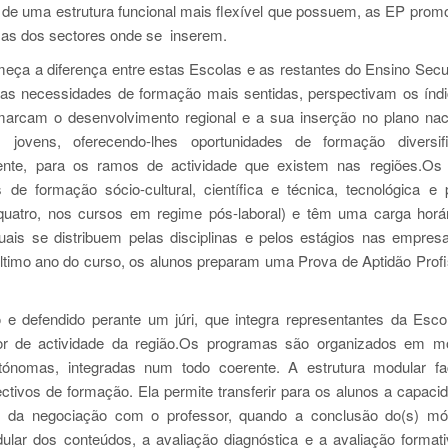
 e de uma estrutura funcional mais flexível que possuem, as EP pro
sas dos sectores onde se inserem.
eça a diferença entre estas Escolas e as restantes do Ensino Secu
as necessidades de formação mais sentidas, perspectivam os índ
arcam o desenvolvimento regional e a sua inserção no plano nac
jovens, oferecendo-lhes oportunidades de formação diversifi
gente, para os ramos de actividade que existem nas regiões.Os
de formação sócio-cultural, científica e técnica, tecnológica e p
quatro, nos cursos em regime pós-laboral) e têm uma carga horá
uais se distribuem pelas disciplinas e pelos estágios nas empres
 último ano do curso, os alunos preparam uma Prova de Aptidão Profi
o e defendido perante um júri, que integra representantes da Esco
or de actividade da região.Os programas são organizados em m
nomas, integradas num todo coerente. A estrutura modular fac
tivos de formação. Ela permite transferir para os alunos a capaci
és da negociação com o professor, quando a conclusão do(s) mó
ular dos conteúdos, a avaliação diagnóstica e a avaliação format