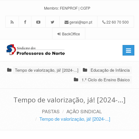
Membro:
FENPROF
|
CGTP
geral@spn.pt
22 60 70 500
BackOffice
Toggle
naviga
Tempo de valorização, já! [2024-...]
Educação de Infância
1.º Ciclo do Ensino Básico
Tempo de valorização, já! [2024-...]
PASTAS
AÇÃO SINDICAL
Tempo de valorização, já! [2024-...]