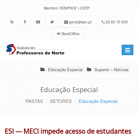
Membro:
FENPROF
|
CGTP
geral@spn.pt
22 60 70 500
BackOffice
Toggle
naviga
Educação Especial
Superior – Notícias
Educação Especial
PASTAS
SETORES
Educação Especial
ESI — MECI impede acesso de estudantes