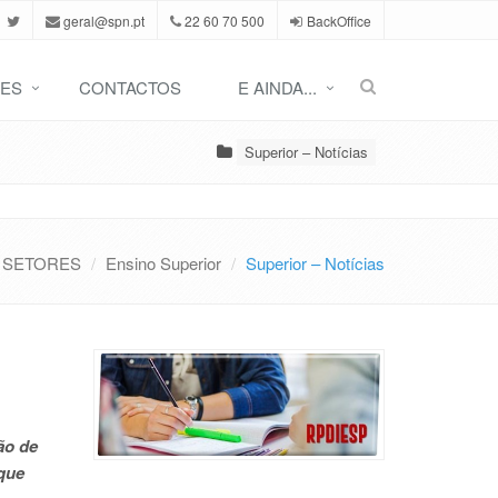
geral@spn.pt
22 60 70 500
BackOffice
ES
CONTACTOS
E AINDA...
Superior – Notícias
SETORES
Ensino Superior
Superior – Notícias
ão de
que