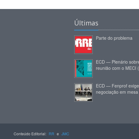
Últimas
Parte do problema
ECD — Plenário sobr
reunião com o MECI 
ECD — Fenprof exige
negociação em mesa 
Conteúdo Editorial:
RR
e
JMC