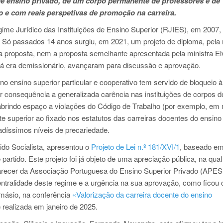
de ensino privado, de um corpo permanente de professores e de
o e com reais perspetivas de promoção na carreira.
me Jurídico das Instituições de Ensino Superior (RJIES), em 2007,
. Só passados 14 anos surgiu, em 2021, um projeto de diploma, pela
ta proposta, nem a proposta semelhante apresentada pela ministra El
 já era demissionário, avançaram para discussão e aprovação.
no ensino superior particular e cooperativo tem servido de bloqueio à
r consequência a generalizada carência nas instituições de corpos 
, abrindo espaço a violações do Código de Trabalho (por exemplo, em
 superior ao fixado nos estatutos das carreiras docentes do ensino
vadíssimos níveis de precariedade.
ido Socialista, apresentou o
Projeto de Lei n.º 181/XVI/1
, baseado e
artido. Este projeto foi já objeto de uma apreciação pública, na qual
arecer da Associação Portuguesa do Ensino Superior Privado (APES
entralidade deste regime e a urgência na sua aprovação, como ficou 
másio, na conferência
«Valorização da carreira docente do ensino
realizada em janeiro de 2025.