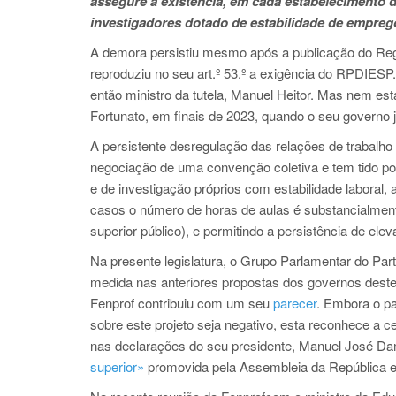
assegure a existência, em cada estabelecimento 
investigadores dotado de estabilidade de empreg
A demora persistiu mesmo após a publicação do Regi
reproduziu no seu art.º 53.º a exigência do RPDIESP
então ministro da tutela, Manuel Heitor. Mas nem es
Fortunato, em finais de 2023, quando o seu governo
A persistente desregulação das relações de trabalho 
negociação de uma convenção coletiva e tem tido po
e de investigação próprios com estabilidade laboral
casos o número de horas de aulas é substancialmente
superior público), e permitindo a persistência de ele
Na presente legislatura, o Grupo Parlamentar do Part
medida nas anteriores propostas dos governos deste p
Fenprof contribuiu com um seu
parecer
. Embora o p
sobre este projeto seja negativo, esta reconhece a c
nas declarações do seu presidente, Manuel José Da
superior»
promovida pela Assembleia da República e 