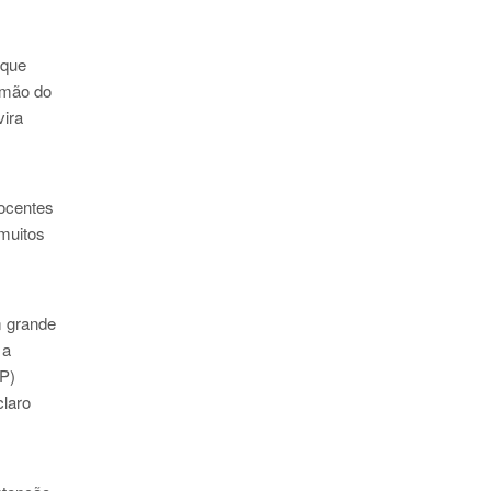
 que
 mão do
vira
docentes
 muitos
m grande
 a
P)
claro