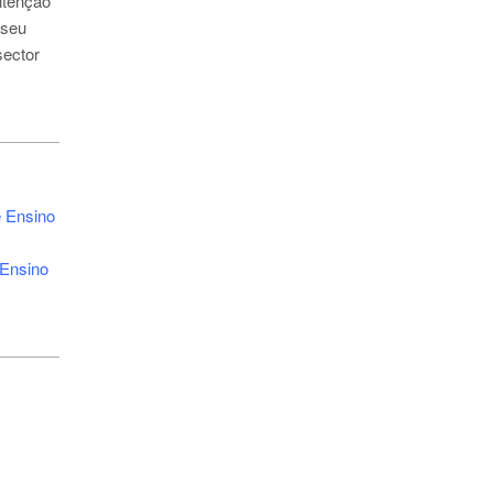
ntenção
 seu
sector
e Ensino
 Ensino