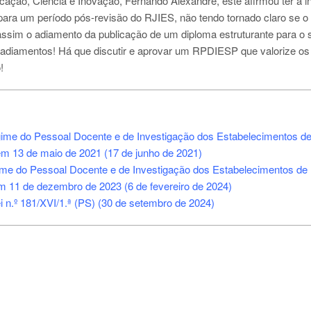
ação, Ciência e Inovação, Fernando Alexandre, este afirmou ter a i
ara um período pós-revisão do RJIES, não tendo tornado claro se o
assim o adiamento da publicação de um diploma estruturante para o 
de adiamentos! Há que discutir e aprovar um RPDIESP que valorize os
!
me do Pessoal Docente e de Investigação dos Estabelecimentos d
m 13 de maio de 2021 (17 de junho de 2021)
me do Pessoal Docente e de Investigação dos Estabelecimentos de
 11 de dezembro de 2023 (6 de fevereiro de 2024)
n.º 181/XVI/1.ª (PS) (30 de setembro de 2024)