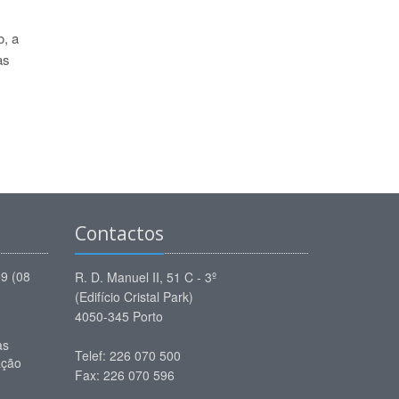
o, a
as
Contactos
59 (08
R. D. Manuel II, 51 C - 3º
(Edifício Cristal Park)
4050-345 Porto
as
Telef: 226 070 500
ação
Fax: 226 070 596