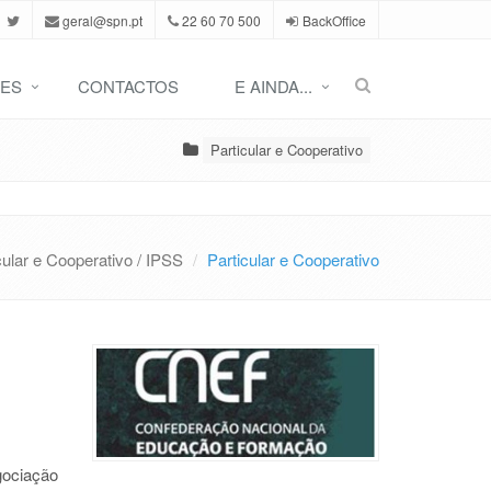
geral@spn.pt
22 60 70 500
BackOffice
ES
CONTACTOS
E AINDA...
Particular e Cooperativo
cular e Cooperativo / IPSS
Particular e Cooperativo
gociação