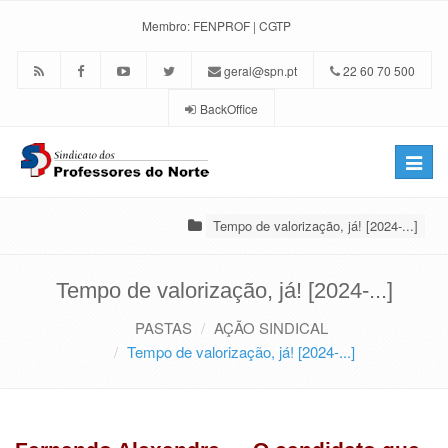
Membro:
FENPROF
|
CGTP
geral@spn.pt
22 60 70 500
BackOffice
Toggle
naviga
Tempo de valorização, já! [2024-...]
Tempo de valorização, já! [2024-...]
PASTAS
AÇÃO SINDICAL
Tempo de valorização, já! [2024-...]