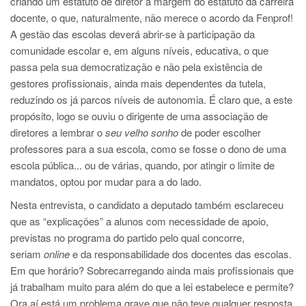
criando um estatuto de diretor à margem do estatuto da carreira
docente, o que, naturalmente, não merece o acordo da Fenprof!
A gestão das escolas deverá abrir-se à participação da
comunidade escolar e, em alguns níveis, educativa, o que
passa pela sua democratização e não pela existência de
gestores profissionais, ainda mais dependentes da tutela,
reduzindo os já parcos níveis de autonomia. É claro que, a este
propósito, logo se ouviu o dirigente de uma associação de
diretores a lembrar o
seu velho sonho
de poder escolher
professores para a sua escola, como se fosse o dono de uma
escola pública... ou de várias, quando, por atingir o limite de
mandatos, optou por mudar para a do lado.
Nesta entrevista, o candidato a deputado também esclareceu
que as “explicações” a alunos com necessidade de apoio,
previstas no programa do partido pelo qual concorre,
seriam
online
e da responsabilidade dos docentes das escolas.
Em que horário? Sobrecarregando ainda mais profissionais que
já trabalham muito para além do que a lei estabelece e permite?
Ora aí está um problema grave que não teve qualquer resposta