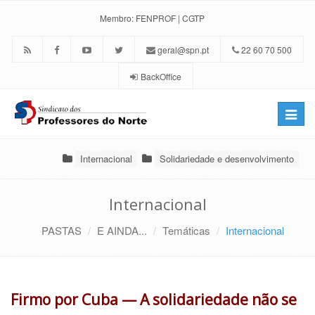
Membro:
FENPROF
|
CGTP
geral@spn.pt
22 60 70 500
BackOffice
Toggle
naviga
Internacional
Solidariedade e desenvolvimento
Internacional
PASTAS
E AINDA...
Temáticas
Internacional
Firmo por Cuba — A solidariedade não se