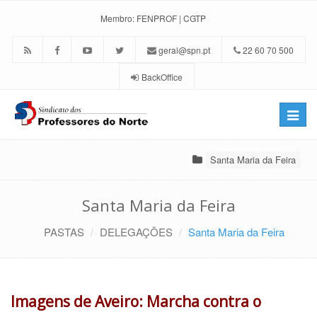
Membro:
FENPROF
|
CGTP
geral@spn.pt
22 60 70 500
BackOffice
Toggle
naviga
Santa Maria da Feira
Santa Maria da Feira
PASTAS
DELEGAÇÕES
Santa Maria da Feira
Imagens de Aveiro: Marcha contra o