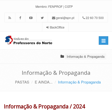
Membro:
FENPROF
|
CGTP
geral@spn.pt
22 60 70 500
BackOffice
Toggle
naviga
Informação & Propaganda
Informação & Propaganda
PASTAS
E AINDA...
Informação & Propaganda
Informação & Propaganda / 2024