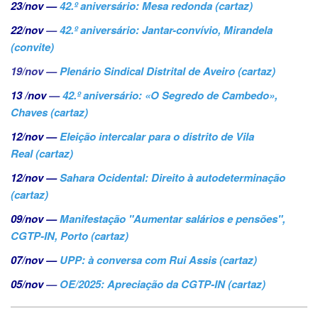
23/nov
—
42.º aniversário: Mesa redonda
(cartaz)
22/nov
—
42.º aniversário: Jantar-convívio, Mirandela
(convite)
19/nov —
Plenário Sindical Distrital de Aveiro (cartaz)
13 /nov
—
42.º aniversário: «O Segredo de Cambedo»,
Chaves (cartaz)
12/nov
—
Eleição intercalar para o distrito de Vila
Real
(cartaz)
12/nov
—
Sahara Ocidental: Direito à autodeterminação
(cartaz)
09/nov —
Manifestação "Aumentar salários e pensões",
CGTP-IN, Porto (cartaz)
07/nov —
UPP: à conversa com Rui Assis (cartaz)
05/nov
—
OE/2025: Apreciação da CGTP-IN (cartaz)