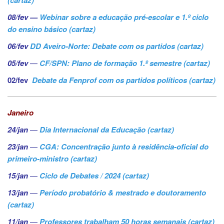
(cartaz)
08/fev —
Webinar sobre a educação pré-escolar e 1.º ciclo
do ensino básico (cartaz)
06/fev
DD Aveiro-Norte: Debate com os partidos (cartaz)
05/fev
—
CF/SPN: Plano de formação 1.º semestre (cartaz)
02/fev
Debate da Fenprof com os partidos políticos (cartaz)
Janeiro
24/jan
—
Dia Internacional da Educação (cartaz)
23/jan
—
CGA: Concentração junto à residência-oficial do
primeiro-ministro (cartaz)
15/jan
—
Ciclo de Debates / 2024 (cartaz)
13/jan
—
Período probatório & mestrado e doutoramento
(cartaz)
11/jan
—
Professores trabalham 50 horas semanais (cartaz)