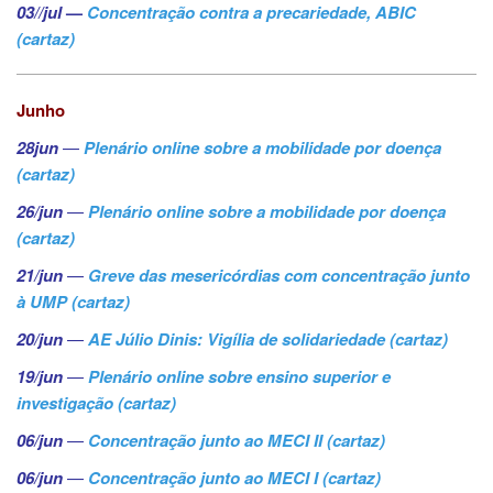
03//jul
—
Concentração contra a precariedade, ABIC
(cartaz)
Junho
28jun
—
Plenário online sobre a mobilidade por doença
(cartaz)
26/jun
—
Plenário online sobre a mobilidade por doença
(cartaz)
21/jun
—
Greve das mesericórdias com concentração junto
à UMP (cartaz)
20/jun
—
AE Júlio Dinis: Vigília de solidariedade (cartaz)
19/jun
—
Plenário online sobre ensino superior e
investigação (cartaz)
06/jun
—
Concentração junto ao MECI II (cartaz)
06/jun
—
Concentração junto ao MECI I (cartaz)