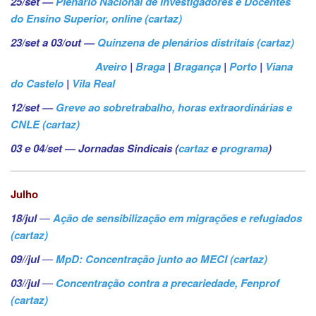
25/set —
Plenário Nacional de Investigadores e Docentes
do Ensino Superior, online (cartaz)
23/set a 03/out —
Quinzena de plenários distritais (cartaz)
Aveiro
|
Braga
|
Bragança
|
Porto
|
Viana
do Castelo
|
Vila Real
12/set —
Greve ao sobretrabalho, horas extraordinárias e
CNLE (cartaz)
03 e 04/set
—
Jornadas Sindicais (
cartaz
e
programa
)
Julho
18/jul
—
Ação de sensibilização em migrações e refugiados
(cartaz)
09//jul
—
MpD: Concentração junto ao MECI (cartaz)
03//jul
—
Concentração contra a precariedade, Fenprof
(cartaz)