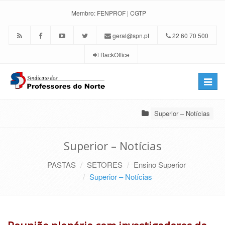
Membro:
FENPROF
|
CGTP
geral@spn.pt
22 60 70 500
BackOffice
Toggle
naviga
Superior – Notícias
Superior – Notícias
PASTAS
SETORES
Ensino Superior
Superior – Notícias