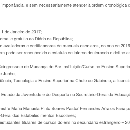
ua importância, e sem necessariamente atender à ordem cronológica 
e 1 de Janeiro de 2017;
rsal e gratuito ao Diário da República;
o avaliadoras e certificadoras de manuais escolares, do ano de 2016
m pode ser reconhecido o estatuto de interno doutorando e define a
ingresso e de Mudança de Par Instituição/Curso no Ensino Superio
de Junho;
ência, Tecnologia e Ensino Superior na Chefe do Gabinete, a licenci
 Estado da Juventude e do Desporto no Secretário-Geral da Educaç
mestre Maria Manuela Pinto Soares Pastor Fernandes Arraios Faria p
o-Geral dos Estabelecimentos Escolares;
estudantes titulares de cursos do ensino secundário estrangeiro – 2