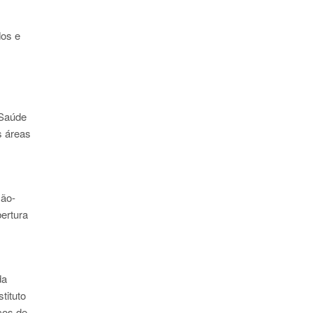
dos e
 Saúde
s áreas
ção-
ertura
da
tituto
ços de