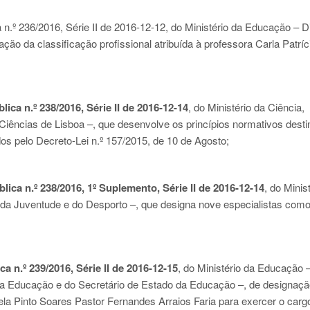
n.º 236/2016, Série II de 2016-12-12
, do Ministério da Educação – D
ão da classificação profissional atribuída à professora Carla Patríc
ica n.º 238/2016, Série II de 2016-12-14
, do Ministério da Ciência,
iências de Lisboa –, que desenvolve os princípios normativos dest
s pelo Decreto-Lei n.º 157/2015, de 10 de Agosto;
ica n.º 238/2016, 1º Suplemento, Série II de 2016-12-14
, do Minis
da Juventude e do Desporto –, que designa nove especialistas com
a n.º 239/2016, Série II de 2016-12-15
, do Ministério da Educação 
da Educação e do Secretário de Estado da Educação –, de designaç
la Pinto Soares Pastor Fernandes Arraios Faria para exercer o carg