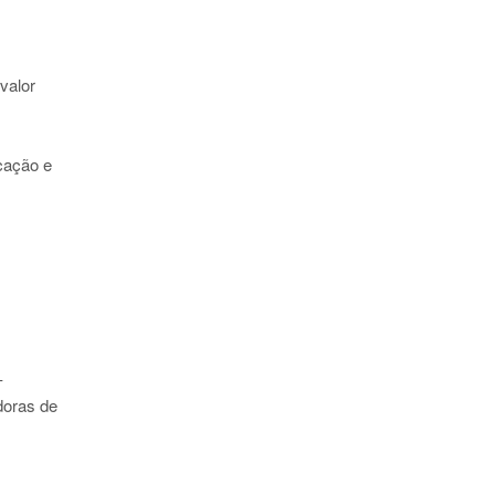
valor
cação e
–
doras de