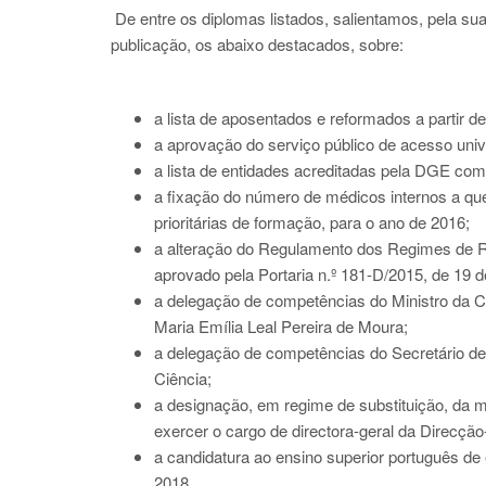
De entre os diplomas listados, salientamos, pela s
publicação, os abaixo destacados, sobre:
a lista de aposentados e reformados a partir d
a aprovação do serviço público de acesso unive
a lista de entidades acreditadas pela DGE com
a fixação do número de médicos internos a que
prioritárias de formação, para o ano de 2016;
a alteração do Regulamento dos Regimes de Re
aprovado pela Portaria n.º 181-D/2015, de 19 
a delegação de competências do Ministro da Ci
Maria Emília Leal Pereira de Moura;
a delegação de competências do Secretário de
Ciência;
a designação, em regime de substituição, da 
exercer o cargo de directora-geral da Direcçã
a candidatura ao ensino superior português de 
2018.