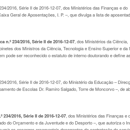
 234/2016, Série II de 2016-12-07
, dos Ministérios das Finanças e do
aixa Geral de Aposentações, I. P. –, que divulga a lista de aposenta
a n.º 234/2016, Série II de 2016-12-07
, dos Ministérios da Ciência,
inetes dos Ministros da Ciência, Tecnologia e Ensino Superior e da
em pode ser reconhecido o estatuto de interno doutorando e define a
 234/2016, Série II de 2016-12-07
, do Ministério da Educação – Direc
pamento de Escolas Dr. Ramiro Salgado, Torre de Moncorvo –, de ab
.º 234/2016, Série II de 2016-12-07
, dos Ministérios das Finanças e 
do do Orçamento e da Juventude e do Desporto –, que autoriza o Ins
ssumir os encargos orçamentais decorrentes da contratação de servi