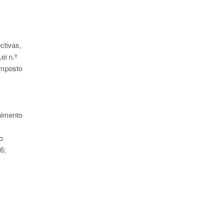
ctivas,
ei n.º
Imposto
himento
o
6;