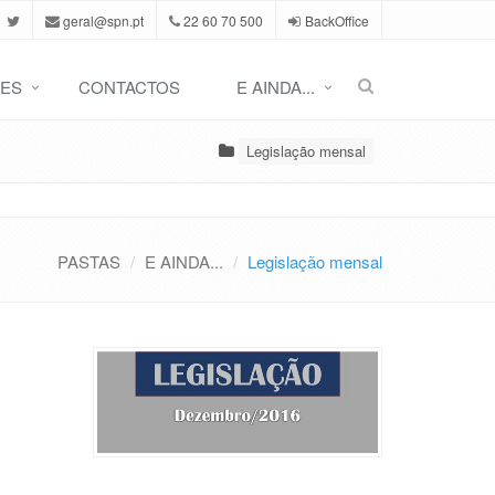
geral@spn.pt
22 60 70 500
BackOffice
ES
CONTACTOS
E AINDA...
Legislação mensal
PASTAS
E AINDA...
Legislação mensal