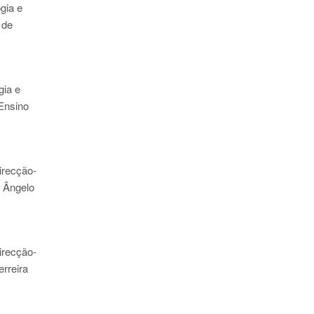
ogia e
 de
gia e
Ensino
irecção-
l Ângelo
irecção-
erreira