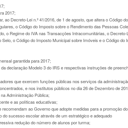
17;
ra 2017;
r, ao Decreto-Lei n.º 41/2016, de 1 de agosto, que altera o Código do
ulares, o Código do Imposto sobre o Rendimento das Pessoas Cole
do, o Regime do IVA nas Transacções Intracomunitárias, o Decreto-L
o Selo, o Código do Imposto Municipal sobre Imóveis e o Código do 
mensal garantida para 2017;
da declaração Modelo 3 do IRS e respectivas instruções de preenc
lhadores que exercem funções públicas nos serviços da administraçã
concentrados, e nos institutos públicos no dia 26 de Dezembro de 201
l na Administração Pública;
te e as políticas educativas;
ue recomendam ao Governo que adopte medidas para a promoção do
 do sucesso escolar através de um estratégico e adequado
essiva redução do número de alunos por turma;