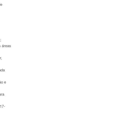
de
;
s áreas
r,
ada
ão e
ara
017-