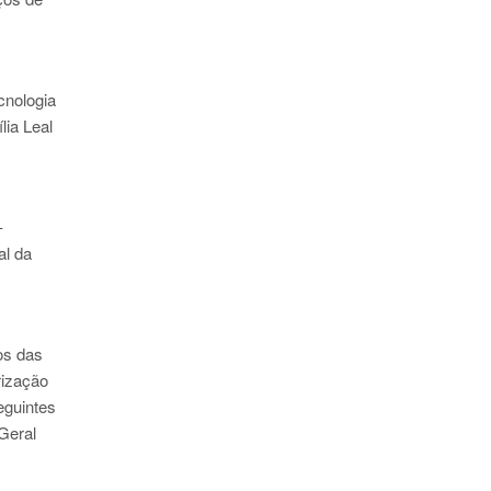
ecnologia
lia Leal
–
al da
ios das
rização
eguintes
-Geral