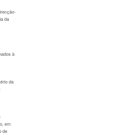
irecção-
ia da
inados à
tério da
o
–
ão, em
o de