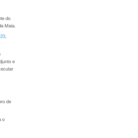
ete do
da Maia.
-23
,
e
djunto e
xecutar
bro de
a o