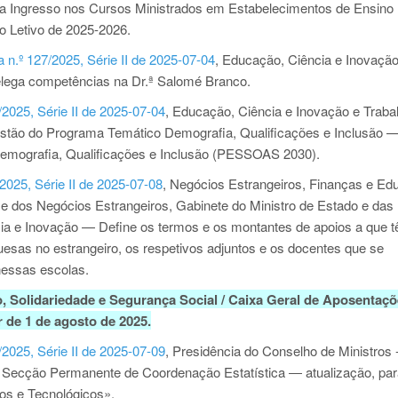
ra Ingresso nos Cursos Ministrados em Estabelecimentos de Ensino
no Letivo de 2025-2026.
 n.º 127/2025, Série II de 2025-07-04
, Educação, Ciência e Inovação
elega competências na Dr.ª Salomé Branco.
/2025, Série II de 2025-07-04
, Educação, Ciência e Inovação e Traba
Gestão do Programa Temático Demografia, Qualificações e Inclusão 
emografia, Qualificações e Inclusão (PESSOAS 2030).
2025, Série II de 2025-07-08
, Negócios Estrangeiros, Finanças e Ed
 e dos Negócios Estrangeiros, Gabinete do Ministro de Estado e das
cia e Inovação — Define os termos e os montantes de apoios a que 
esas no estrangeiro, os respetivos adjuntos e os docentes que se
nessas escolas.
o, Solidariedade e Segurança Social / Caixa Geral de Aposentações
 de 1 de agosto de 2025.
/2025, Série II de 2025-07-09
, Presidência do Conselho de Ministros 
da Secção Permanente de Coordenação Estatística ― atualização, par
cos e Tecnológicos».