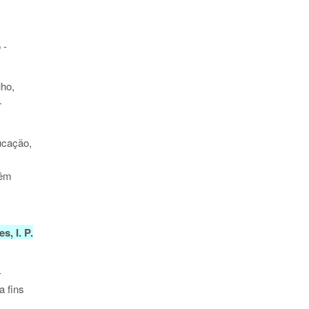
 -
lho,
—
ucação,
têm
, I. P.
-
a fins