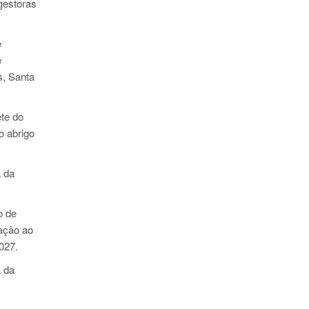
gestoras
e
e
s, Santa
ete do
o abrigo
 da
o de
ração ao
027.
 da