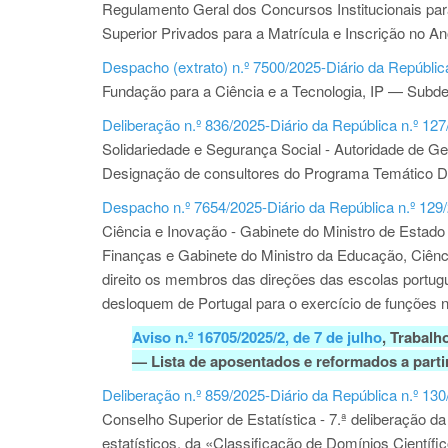
Regulamento Geral dos Concursos Institucionais pa
Superior Privados para a Matrícula e Inscrição no A
Despacho (extrato) n.º 7500/2025-Diário da República
Fundação para a Ciência e a Tecnologia, IP — Subd
Deliberação n.º 836/2025-Diário da República n.º 127
Solidariedade e Segurança Social - Autoridade de 
Designação de consultores do Programa Temático D
Despacho n.º 7654/2025-Diário da República n.º 129/
Ciência e Inovação - Gabinete do Ministro de Estado
Finanças e Gabinete do Ministro da Educação, Ciên
direito os membros das direções das escolas portugu
desloquem de Portugal para o exercício de funções 
Aviso n.º 16705/2025/2, de 7 de julho
, Trabalh
— Lista de aposentados e reformados a partir
Deliberação n.º 859/2025-Diário da República n.º 130
Conselho Superior de Estatística - 7.ª deliberação 
estatísticos, da «Classificação de Domínios Científi