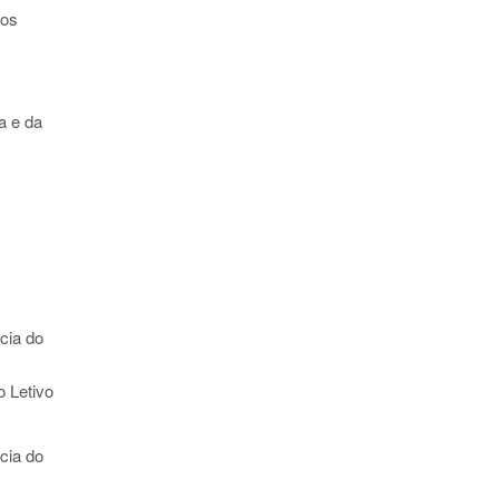
 os
a e da
cia do
o Letivo
cia do