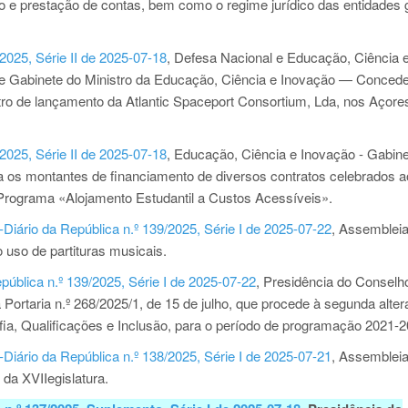
e prestação de contas, bem como o regime jurídico das entidades 
2025, Série II de 2025-07-18
, Defesa Nacional e Educação, Ciência 
l e Gabinete do Ministro da Educação, Ciência e Inovação — Conced
tro de lançamento da Atlantic Spaceport Consortium, Lda, nos Açore
2025, Série II de 2025-07-18
, Educação, Ciência e Inovação - Gabin
a os montantes de financiamento de diversos contratos celebrados a
Programa «Alojamento Estudantil a Custos Acessíveis».
iário da República n.º 139/2025, Série I de 2025-07-22
, Assembleia
so de partituras musicais.
pública n.º 139/2025, Série I de 2025-07-22
, Presidência do Conselh
 Portaria n.º 268/2025/1, de 15 de julho, que procede à segunda alte
a, Qualificações e Inclusão, para o período de programação 2021-2
iário da República n.º 138/2025, Série I de 2025-07-21
, Assembleia
a XVIIegislatura.