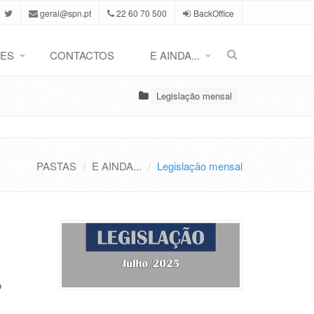
geral@spn.pt
22 60 70 500
BackOffice
ES
CONTACTOS
E AINDA...
Legislação mensal
PASTAS
E AINDA...
Legislação mensal
o