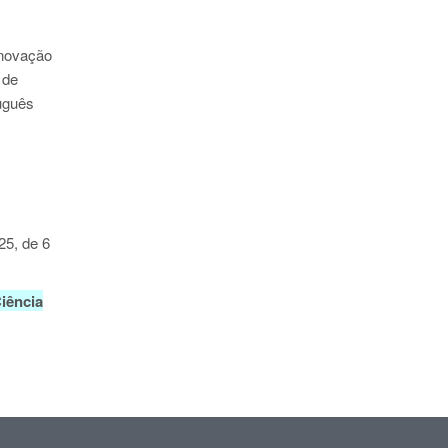
Inovação
 de
tuguês
25, de 6
Ciência