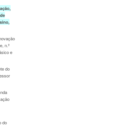
cação,
 de
sino,
Inovação
e, n.º
ásico e
ete do
fessor
unda
mação
o do