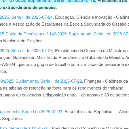
 n.º 137/2025, Suplemento, Série I de 2025-07-18
, Presidência do
 extraordinário de pensões.
2025, Série II de 2025-07-24
, Educação, Ciência e Inovação - Gabin
ece a Associação de Estudantes da Escola Secundária do Castelo 
5-Diário da República n.º 140/2025, Suplemento, Série I de 2025-07
 Nacional de Eleições.
2025, Série II de 2025-07-23
, Presidência do Conselho de Ministros 
anças, Gabinete do Ministro da Presidência e Gabinete do Ministro A
A/2024, que cria o grupo de trabalho com a missão de preparar e e
ica.
9/2025, Suplemento, Série II de 2025-07-22
, Finanças - Gabinete da
 as tabelas de retenção na fonte para os rendimentos do trabalho
s pagos ou colocados à disposição entre 1 de agosto e 30 de setem
Suplemento, Série I de 2025-07-22
, Assembleia da República — Alter
 Singulares.
2025, Série I de 2025-07-25
, Presidência do Conselho de Ministros —