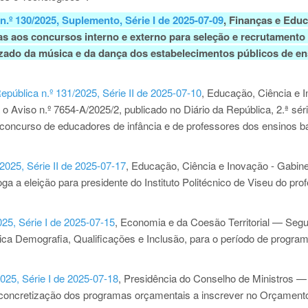
 n.º 130/2025, Suplemento, Série I de 2025-07-09
, Finanças e Edu
as aos concursos interno e externo para seleção e recrutamento
izado da música e da dança dos estabelecimentos públicos de en
epública n.º 131/2025, Série II de 2025-07-10
, Educação, Ciência e 
 Aviso n.º 7654-A/2025/2, publicado no Diário da República, 2.ª séri
 concurso de educadores de infância e de professores dos ensinos b
2025, Série II de 2025-07-17
, Educação, Ciência e Inovação - Gabin
 a eleição para presidente do Instituto Politécnico de Viseu do pro
025, Série I de 2025-07-15
, Economia e da Coesão Territorial — Seg
ca Demografia, Qualificações e Inclusão, para o período de progra
2025, Série I de 2025-07-18
, Presidência do Conselho de Ministros —
à concretização dos programas orçamentais a inscrever no Orçament