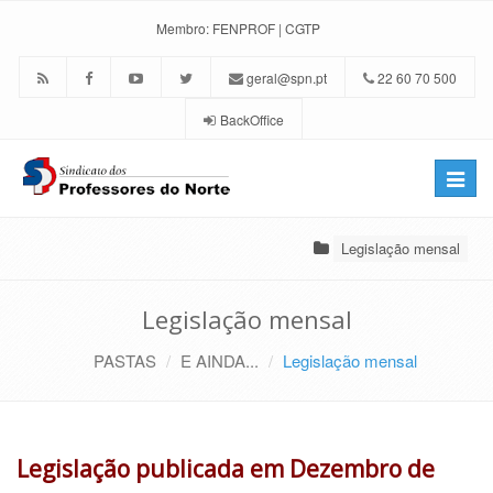
Membro:
FENPROF
|
CGTP
geral@spn.pt
22 60 70 500
BackOffice
Toggle
naviga
Legislação mensal
Legislação mensal
PASTAS
E AINDA...
Legislação mensal
Legislação publicada em Dezembro de