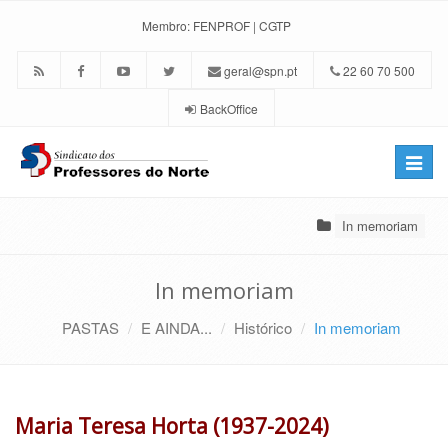
Membro:
FENPROF
|
CGTP
geral@spn.pt
22 60 70 500
BackOffice
Toggle
naviga
In memoriam
In memoriam
PASTAS
E AINDA...
Histórico
In memoriam
Maria Teresa Horta (1937-2024)