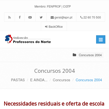
Membro:
FENPROF
|
CGTP
geral@spn.pt
22 60 70 500
BackOffice
Toggle
naviga
Concursos 2004
Concursos 2004
PASTAS
E AINDA...
Concursos
Concursos 2004
Necessidades residuais e oferta de escola