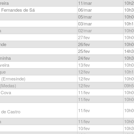
reira
11/mar
10h2
o Fernandes de Sá
06/mar
10h3
05/mar
10h0
03/mar
10h1
a
02/mar
10h0
27/fev
10h0
nde
26/fev
10h0
25/fev
14h3
minha
24/fev
10h3
veira
13/fev
10h0
que
12/fev
10h1
 (Ermesinde)
12/fev
10h0
 (Medas)
12/fev
09h5
 Cova
11/fev
10h0
11/fev
10h0
11/fev
10h0
 de Castro
a
11/fev
10h0
10/fev
10h3