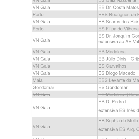
VN Gaia
EB Dr. Costa Matos
Porto
EBS Rodrigues de F
VN Gaia
EB Soares dos Rei
Porto
ES Filipa de Vilhena
ES Dr. Joaquim Gom
VN Gaia
extensiva ao AE Va
VN Gaia
EB Madalena
VN Gaia
EB Júlio Dinis - Grij
VN Gaia
ES Carvalhos
VN Gaia
ES Diogo Macedo
Maia
EBS Levante da Ma
Gondomar
ES Gondomar
VN Gaia
ES Madalena (Canc
EB D. Pedro I
VN Gaia
extensiva ES Inês 
EB Sophia de Mello
VN Gaia
extensiva ES Arq. Ol