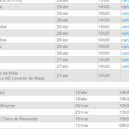
a
29/abr
14h00
car
29/abr
10h00
car
28/abr
14h30
car
edas
28/abr
14h00
car
28/abr
10h30
car
itas
28/abr
10h00
car
a
28/abr
10h00
car
28/abr
10h00
car
27/abr
14h30
car
27/abr
14h30
car
s da Maia
21/abr
15h30
a e AE Levante da Maia)
jó)
15/abr
14h3
15/abr
10h3
 Breyner
24/mar
10h0
23/mar
10h0
E Clara de Resende)
18/mar
15h3
12/mar
09h3