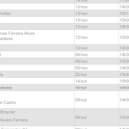
13/nov
14h3
reitas
13/nov
10h1
s
13/nov
10h0
12/nov
16h3
es Ferreira Alves
12/nov
10h0
ladares
10/nov
14h3
ó
06/nov
14h3
06/nov
10h0
05/nov
14h3
ia
22/out
13h4
14/out
10h0
elada)
10/out
14h3
09/out
14h3
de Castro
 Breyner
09/out
10h0
iveira Ferreira