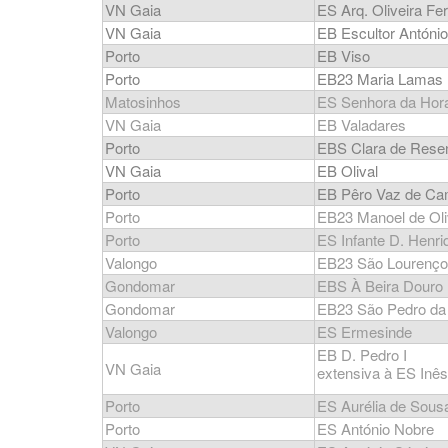
VN Gaia
ES Arq. Oliveira Fer
VN Gaia
EB Escultor Antóni
Porto
EB Viso
Porto
EB23 Maria Lamas
Matosinhos
ES Senhora da Hor
VN Gaia
EB Valadares
Porto
EBS Clara de Rese
VN Gaia
EB Olival
Porto
EB Pêro Vaz de Ca
Porto
EB23 Manoel de Oli
Porto
ES Infante D. Henri
Valongo
EB23 São Lourenço
Gondomar
EBS À Beira Douro
Gondomar
EB23 São Pedro da
Valongo
ES Ermesinde
EB D. Pedro I
VN Gaia
extensiva à ES Inês
Porto
ES Aurélia de Sous
Porto
ES António Nobre