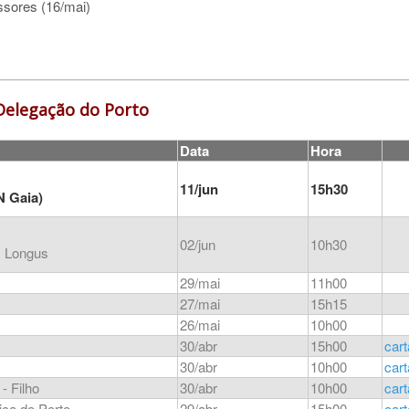
ssores (16/mai)
Delegação do Porto
Data
Hora
11/jun
15h30
N Gaia)
02/jun
10h30
s Longus
29/mai
11h00
27/mai
15h15
26/mai
10h00
30/abr
15h00
car
30/abr
10h00
car
- Filho
30/abr
10h00
car
ica do Porto
29/abr
15h00
car