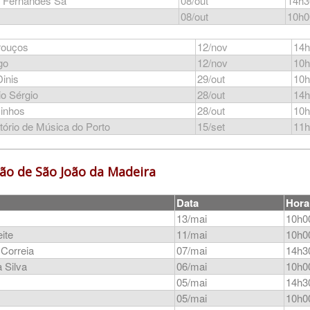
o Fernandes Sá
08/out
14h3
08/out
10h0
rouços
12/nov
14h
go
12/nov
10h
Dinis
29/out
10h
o Sérgio
28/out
14h
inhos
28/out
10h
ório de Música do Porto
15/set
11h
ão de São João da Madeira
Data
Hora
13/mai
10h0
eite
11/mai
10h0
 Correia
07/mai
14h3
 Silva
06/mai
10h0
05/mai
14h3
05/mai
10h0