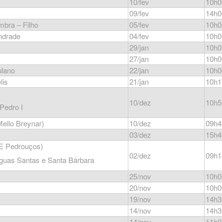
10/fev
10h0
09/fev
14h0
bra – Filho
05/fev
10h0
ndrade
04/fev
10h0
29/jan
10h0
27/jan
10h0
ulano
22/jan
10h0
lis
21/jan
10h1
10/dez
10h5
Pedro I
ello Breynar)
10/dez
09h4
03/dez
15h4
E Pedrouços)
02/dez
09h1
guas Santas e Santa Bárbara
25/nov
10h0
20/nov
10h0
19/nov
14h3
14/nov
14h3
14/nov
11h0