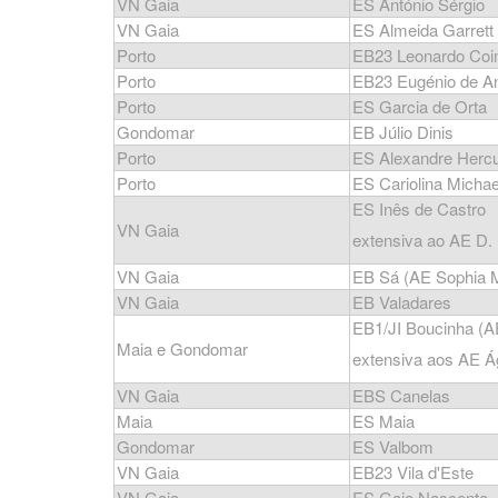
VN Gaia
ES António Sérgio
VN Gaia
ES Almeida Garrett
Porto
EB23 Leonardo Coim
Porto
EB23 Eugénio de A
Porto
ES Garcia de Orta
Gondomar
EB Júlio Dinis
Porto
ES Alexandre Herc
Porto
ES Cariolina Michae
ES Inês de Castro
VN Gaia
extensiva ao AE D. 
VN Gaia
EB Sá (AE Sophia M
VN Gaia
EB Valadares
EB1/JI Boucinha (A
Maia e Gondomar
extensiva aos AE Á
VN Gaia
EBS Canelas
Maia
ES Maia
Gondomar
ES Valbom
VN Gaia
EB23 Vila d'Este
VN Gaia
ES Gaia Nascente