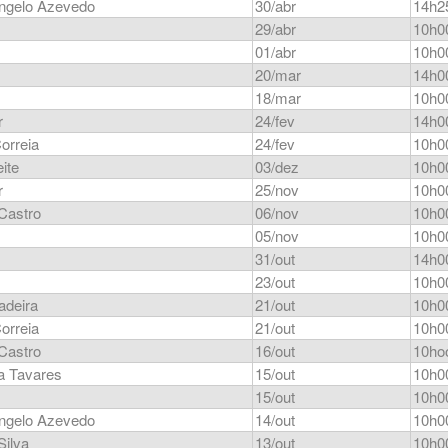
ngelo Azevedo
30/abr
14h2
29/abr
10h0
01/abr
10h0
20/mar
14h0
18/mar
10h0
r
24/fev
14h0
orreia
24/fev
10h0
ite
03/dez
10h0
r
25/nov
10h0
 Castro
06/nov
10h0
05/nov
10h0
31/out
14h0
23/out
10h0
adeira
21/out
10h0
orreia
21/out
10h0
 Castro
16/out
10ho
a Tavares
15/out
10h0
15/out
10h0
ngelo Azevedo
14/out
10h0
Silva
13/out
10h0