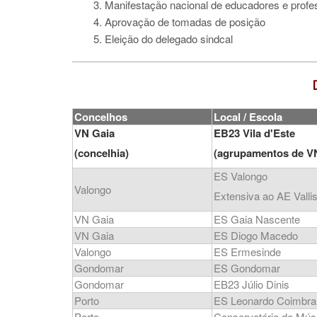
3. Manifestação nacional de educadores e profe
4. Aprovação de tomadas de posição
5. Eleição do delegado sindcal
Concelhos
Local / Escola
VN Gaia
EB23 Vila d'Este
(concelhia)
(agrupamentos de V
ES Valongo
Valongo
Extensiva ao AE Valli
VN Gaia
ES Gaia Nascente
VN Gaia
ES Diogo Macedo
Valongo
ES Ermesinde
Gondomar
ES Gondomar
Gondomar
EB23 Júlio Dinis
Porto
ES Leonardo Coimbra 
Porto
Conservatório de Mús