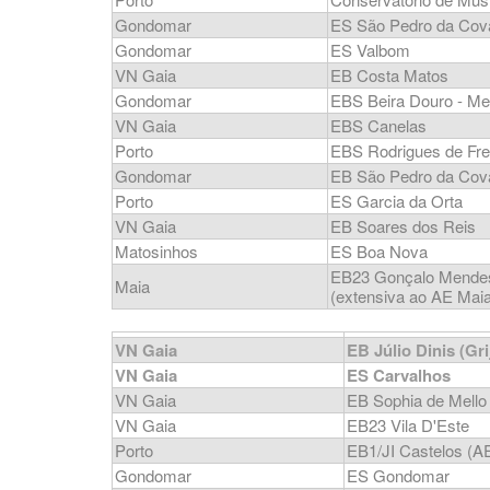
Gondomar
ES São Pedro da Cov
Gondomar
ES Valbom
VN Gaia
EB Costa Matos
Gondomar
EBS Beira Douro - M
VN Gaia
EBS Canelas
Porto
EBS Rodrigues de Fre
Gondomar
EB São Pedro da Cov
Porto
ES Garcia da Orta
VN Gaia
EB Soares dos Reis
Matosinhos
ES Boa Nova
EB23 Gonçalo Mende
Maia
(extensiva ao AE Mai
VN Gaia
EB Júlio Dinis (Gri
VN Gaia
ES Carvalhos
VN Gaia
EB Sophia de Mello
VN Gaia
EB23 Vila D'Este
Porto
EB1/JI Castelos (A
Gondomar
ES Gondomar