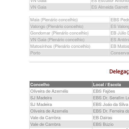
VN Gaia
ES Escultor Antóni
VN Gaia
ES Almeida Garrett
Maia (Plenário concelhio)
EBS Ped
Valongo
(Plenário concelhio)
ES Valon
Gondomar
(Plenário concelhio)
EB Júlio 
VN Gaia
(Plenário concelhio)
ES Antóni
Matosinhos
(Plenário concelhio)
EB Matos
Porto
Conservat
Delegaç
Concelho
Local / Escola
Oliveira de Azeméis
EBS Fajões
SJ Madeira
EBS Dr. Serafim L
SJ Madeira
EBS Joáo da Silva
Oliveira de Azeméis
EBS Dr. Ferreira da
Vale da Cambra
EB Dairas
Vale de Cambra
EBS Búzio