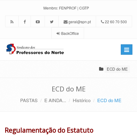
Membro:
FENPROF
|
CGTP
geral@spn.pt
22 60 70 500
BackOffice
Toggle
naviga
ECD do ME
ECD do ME
PASTAS
E AINDA...
Histórico
ECD do ME
Regulamentação do Estatuto