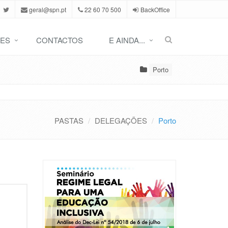
geral@spn.pt
22 60 70 500
BackOffice
ES
CONTACTOS
E AINDA...
Porto
PASTAS
DELEGAÇÕES
Porto