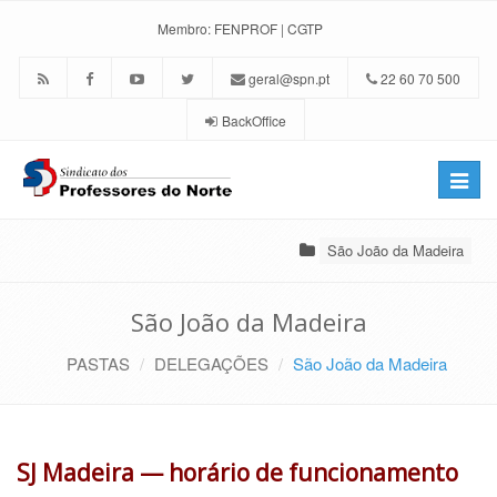
Membro:
FENPROF
|
CGTP
geral@spn.pt
22 60 70 500
BackOffice
Toggle
naviga
São João da Madeira
São João da Madeira
PASTAS
DELEGAÇÕES
São João da Madeira
SJ Madeira — horário de funcionamento