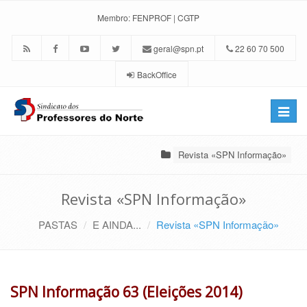
Membro:
FENPROF
|
CGTP
geral@spn.pt
22 60 70 500
BackOffice
Toggle
naviga
Revista «SPN Informação»
Revista «SPN Informação»
PASTAS
E AINDA...
Revista «SPN Informação»
SPN Informação 63 (Eleições 2014)