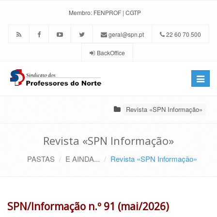
Membro:
FENPROF
|
CGTP
geral@spn.pt
22 60 70 500
BackOffice
Toggle
naviga
Revista «SPN Informação»
Revista «SPN Informação»
PASTAS
E AINDA...
Revista «SPN Informação»
SPN/Informação n.º 91 (mai/2026)