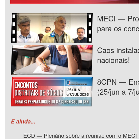
MECI — Prop
para os con
Caos instal
nacionais!
8CPN — Enco
(25/jun a 7/ju
E ainda...
ECD — Plenário sobre a reunião com o MECI (