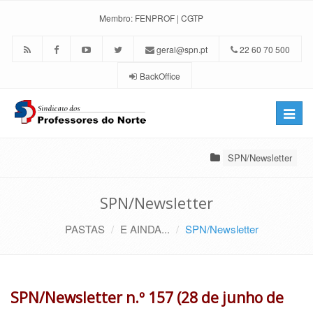
Membro:
FENPROF
|
CGTP
geral@spn.pt
22 60 70 500
BackOffice
Toggle
naviga
SPN/Newsletter
SPN/Newsletter
PASTAS
E AINDA...
SPN/Newsletter
SPN/Newsletter n.º 157 (28 de junho de