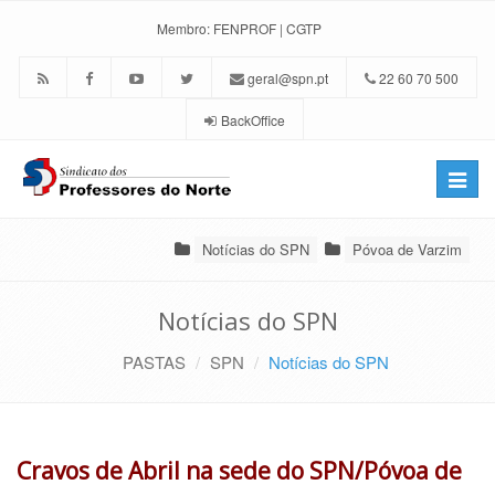
Membro:
FENPROF
|
CGTP
geral@spn.pt
22 60 70 500
BackOffice
Toggle
naviga
Notícias do SPN
Póvoa de Varzim
Notícias do SPN
PASTAS
SPN
Notícias do SPN
Cravos de Abril na sede do SPN/Póvoa de