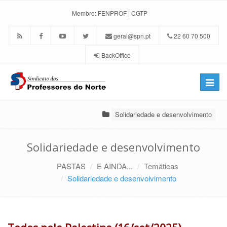
Membro:
FENPROF
|
CGTP
geral@spn.pt
22 60 70 500
BackOffice
Toggle
naviga
Solidariedade e desenvolvimento
Solidariedade e desenvolvimento
PASTAS
E AINDA...
Temáticas
Solidariedade e desenvolvimento