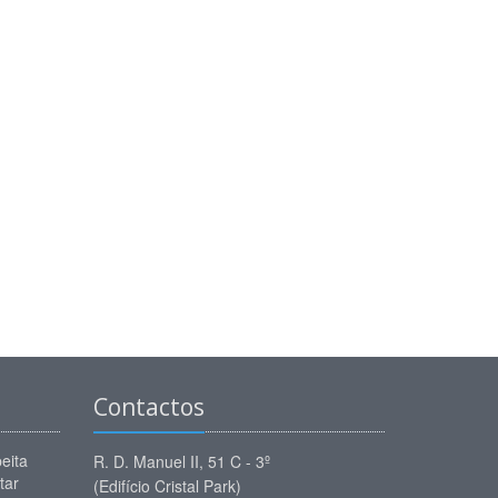
Contactos
eita
R. D. Manuel II, 51 C - 3º
tar
(Edifício Cristal Park)