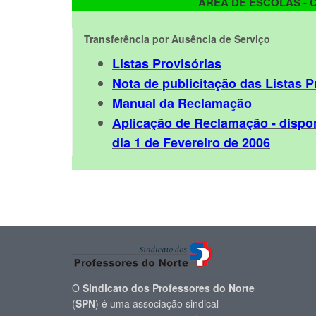
ÁREA DE ESCOLAS - 
Transferência por Ausência de Serviço
Listas Provisórias
Nota de publicitação das Listas P
Manual da Reclamação
Aplicação de Reclamação - dispon
dia 1 de Fevereiro de 2006
O
Sindicato dos Professores do Norte
(
SPN
) é uma associação sindical