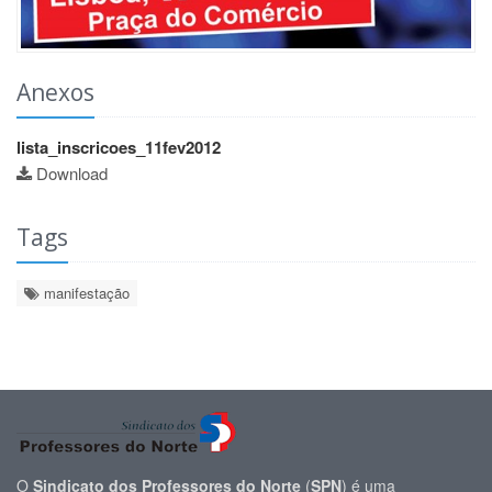
Anexos
lista_inscricoes_11fev2012
Download
Tags
manifestação
O
Sindicato dos Professores do Norte
(
SPN
) é uma