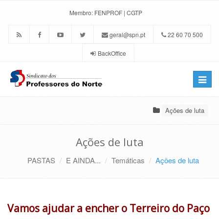
Membro:
FENPROF
|
CGTP
geral@spn.pt
22 60 70 500
BackOffice
Toggle
naviga
Ações de luta
Ações de luta
PASTAS
E AINDA...
Temáticas
Ações de luta
Vamos ajudar a encher o Terreiro do Paço