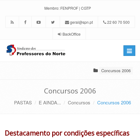
Membro:
FENPROF
|
CGTP
geral@spn.pt
22 60 70 500
BackOffice
Toggle
naviga
Concursos 2006
Concursos 2006
PASTAS
E AINDA...
Concursos
Concursos 2006
Destacamento por condições específicas