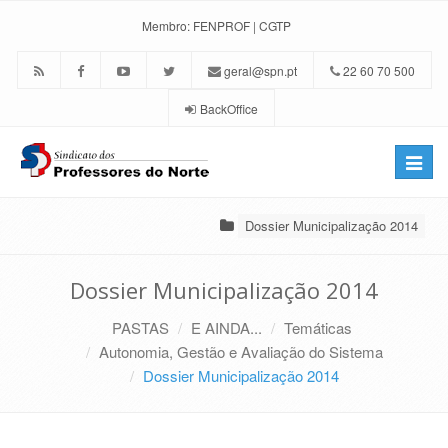
Membro:
FENPROF
|
CGTP
geral@spn.pt
22 60 70 500
BackOffice
Toggle
naviga
Dossier Municipalização 2014
Dossier Municipalização 2014
PASTAS
E AINDA...
Temáticas
Autonomia, Gestão e Avaliação do Sistema
Dossier Municipalização 2014