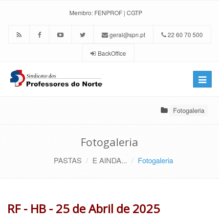
Membro:
FENPROF
|
CGTP
geral@spn.pt
22 60 70 500
BackOffice
Toggle
naviga
Fotogaleria
Fotogaleria
PASTAS
E AINDA...
Fotogaleria
RF - HB - 25 de Abril de 2025