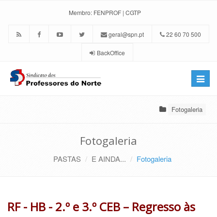
Membro:
FENPROF
|
CGTP
geral@spn.pt
22 60 70 500
BackOffice
Toggle
naviga
Fotogaleria
Fotogaleria
PASTAS
E AINDA...
Fotogaleria
RF - HB - 2.º e 3.º CEB – Regresso às