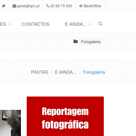
geral@spn.pt
22 60 70 500
BackOffice
ES
CONTACTOS
E AINDA...
Fotogaleria
PASTAS
E AINDA...
Fotogaleria