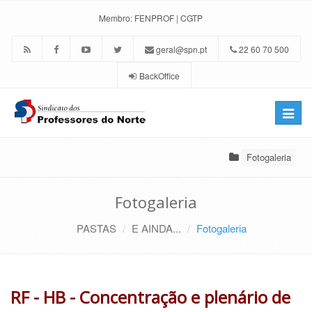
Membro:
FENPROF
|
CGTP
geral@spn.pt
22 60 70 500
BackOffice
Toggle
naviga
Fotogaleria
Fotogaleria
PASTAS
E AINDA...
Fotogaleria
RF - HB - Concentração e plenário de