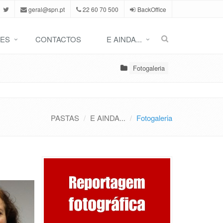
geral@spn.pt
22 60 70 500
BackOffice
ES
CONTACTOS
E AINDA...
Fotogaleria
PASTAS
E AINDA...
Fotogaleria